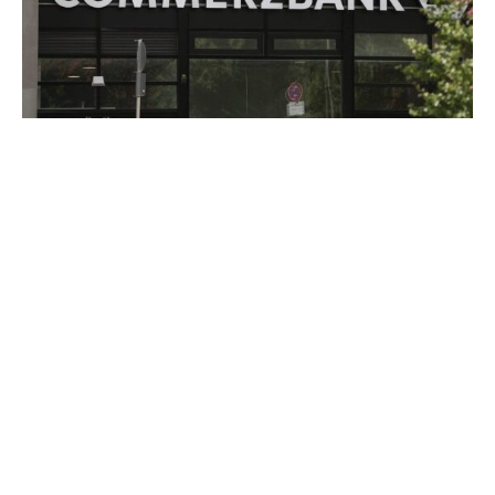
Die Unicredit baut ihren direkten Anteil an der
Commerzbank weiter aus. Er betrage mittlerweile rund 26
Prozent, teilte die italienische Großbank am Montag mit.
Die Umwandlung der synthetischen Aktienposition in
physische Aktien wurde demnach fortgesetzt, und der
verbleibende Anteil soll in Kürze ebenfalls umgewandelt
werden, was den Gesamtanteil auf etwa 29 Prozent
erhöhen würde. Damit festige man die Position als
größter Einzelaktionär der Commerzbank, so die
Unicredit. Eine Vertretung im Vorstand ist den Angaben