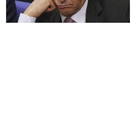
Die Vorsitzende des Deutschen Gewerkschaftsbundes
DGB, Yasmin Fahimi, hat die von Bundeskanzler
Friedrich Merz (CDU) losgetretene Debatte über das
Arbeitszeitvolumen in Deutschland scharf kritisiert und
die Bundesregierung zu einer Klarstellung aufgefordert.
„Die Behauptung, in Deutschland werde zu wenig
gearbeitet, ist eine unverschämte Erzählung, die
Beschäftigte zu Unrecht an den Pranger stellt“, sagte
Fahimi dem „Redaktionsnetzwerk Deutschland“. Es sei