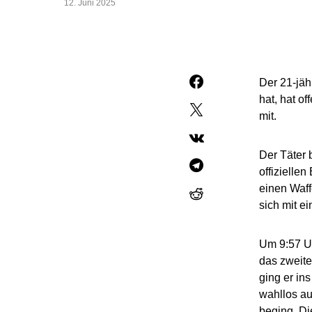
12. Juni 2025
Der 21-jäh
hat, hat o
mit.
Der Täter 
offizielle
einen Waff
sich mit e
Um 9:57 Uh
das zweite
ging er in
wahllos au
beging. Di