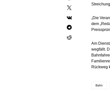
Streichung
„Die Veran
dem „Redak
Preissprün
Am Dienst
wegfällt. 
Bahnfahren
Familienre
Rückweg 
Bahn