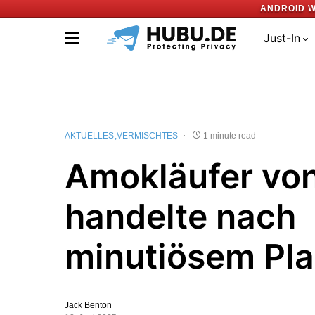
ANDROID W
Just-In
AKTUELLES
VERMISCHTES
1 minute read
Amokläufer vo
handelte nach
minutiösem Pl
Jack Benton