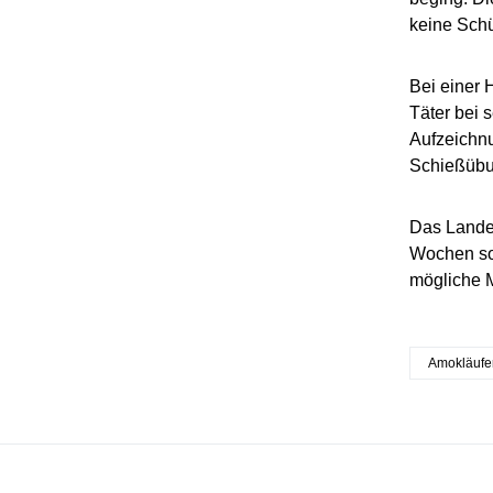
keine Sch
Bei einer 
Täter bei 
Aufzeichnu
Schießübun
Das Landes
Wochen so
mögliche Mi
Amokläufe