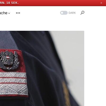
MIN. 17 SEK.
✕
ache
DARK