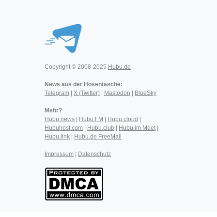
Copyright © 2008-2025
Hubu.de
News aus der Hosentasche:
Telegram
|
X (Twitter)
|
Mastodon
|
BlueSky
Mehr?
Hubu.news
|
Hubu.FM
|
Hubu.cloud
|
Hubuhost.com
|
Hubu.club
|
Hubu.im Meet
|
Hubu.link
|
Hubu.de FreeMail
Impressum
|
Datenschutz