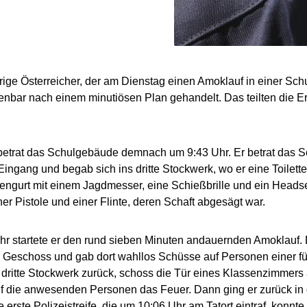
rige Österreicher, der am Dienstag einen Amoklauf in einer Sc
ffenbar nach einem minutiösen Plan gehandelt. Das teilten die E
betrat das Schulgebäude demnach um 9:43 Uhr. Er betrat das 
n Eingang und begab sich ins dritte Stockwerk, wo er eine Toilett
engurt mit einem Jagdmesser, eine Schießbrille und ein Headse
iner Pistole und einer Flinte, deren Schaft abgesägt war.
r startete er den rund sieben Minuten andauernden Amoklauf.
 Geschoss und gab dort wahllos Schüsse auf Personen einer f
s dritte Stockwerk zurück, schoss die Tür eines Klassenzimmers 
f die anwesenden Personen das Feuer. Dann ging er zurück in di
e erste Polizeistreife, die um 10:06 Uhr am Tatort eintraf, konnt