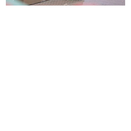
Der Attentäter vom Magdeburger Weihnachtsmarkt soll
das Personal im Gefängnis bedrohen, Ermittler
beleidigen und immer wieder durch Wutanfälle auffallen.
Das berichtet die „Welt am Sonntag“ unter Berufung auf
Sicherheitskreise.
Es handelt sich dabei um Mitarbeiter der
Justizvollzugsanstalt (JVA) in Dresden, wo der aus
Saudi-Arabien stammende Arzt zwischenzeitlich inhaftiert
war. Der Beschuldigte, der bei seiner Amokfahrt am 20.
Dezember vergangenen Jahres sechs Menschen getötet
und 327 verletzt haben soll, soll im März einen Brief
geschrieben haben. Darin habe er Angestellte der JVA