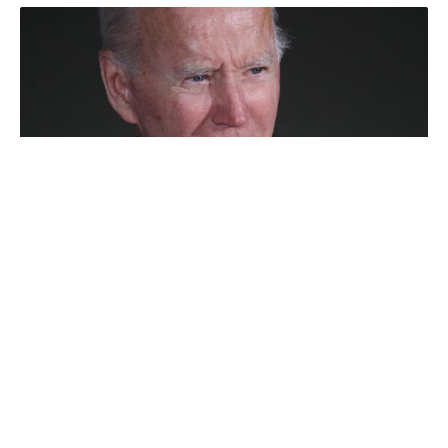
US-Präsident Joe Biden hat die Namen von drei US-
Bürgern und einem Inhaber der „Green Card“ bestätigt,
die am Donnerstag beim größten Gefangenenaustausch
mit Russland seit dem Kalten Krieg freigelassen wurden.