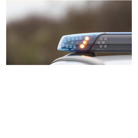
In der Kölner Innenstadt ist es am Montagmorgen zu
einem Großeinsatz der Polizei gekommen. Dieser stehe
offenbar im Zusammenhang mit einer mutmaßlichen
Explosion, berichtet der „Kölner Stadt-Anzeiger“. Die
Hintergründe waren demnach zunächst völlig unklar.