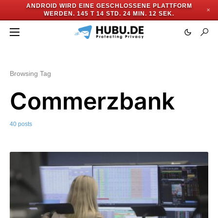
ANDROID WIRD EINE GESCHLOSSENE PLATTFORM
✕
WERDEN.
145 T 14 STD. 24 MIN. 10 SEK.
Browsing Tag
Commerzbank
40 posts