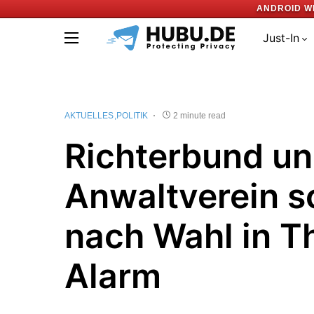
ANDROID W
Just-In
AKTUELLES
POLITIK
2 minute read
Richterbund u
Anwaltverein s
nach Wahl in T
Alarm