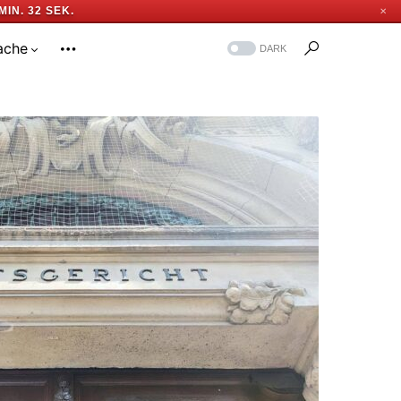
MIN. 31 SEK.
✕
ache
DARK