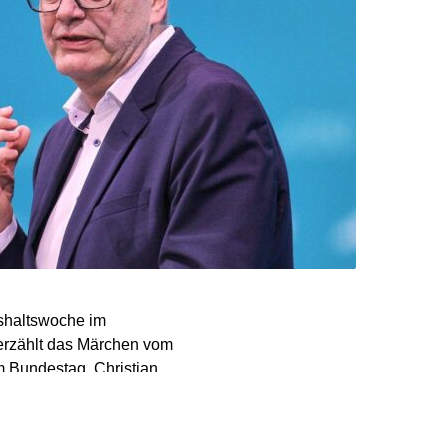
shaltswoche im
erzählt das Märchen vom
m Bundestag, Christian
elt es sich aufgrund der