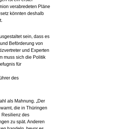
Union verabredeten Pläne
esetz könnten deshalb
t.
sgestaltet sein, dass es
g und Beförderung von
izvertreter und Experten
 muss sich die Politik
efugnis für
ührer des
ahl als Mahnung. „Der
warnt, die in Thüringen
e Resilienz des
ingen zu spät. Anderen
sen handeln, bevor es