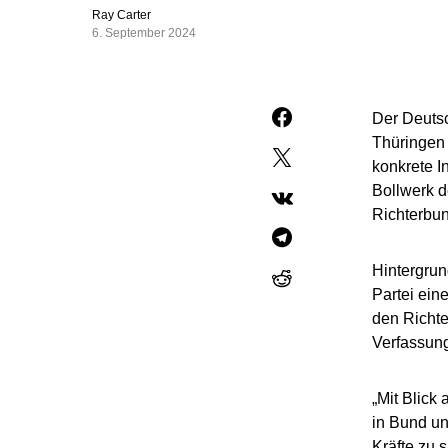
Ray Carter
6. September 2024
Der Deuts
Thüringen 
konkrete In
Bollwerk d
Richterbu
Hintergrun
Partei ein
den Richte
Verfassun
„Mit Blick
in Bund un
Kräfte zu s