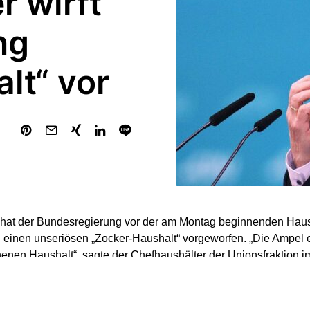
 wirft
ng
lt“ vor
 hat der Bundesregierung vor der am Montag beginnenden Hau
einen unseriösen „Zocker-Haushalt“ vorgeworfen. „Die Ampel 
enen Haushalt“, sagte der Chefhaushälter der Unionsfraktion i
), der „Rheinischen Post“ (Freitagausgabe). „Tatsächlich hand
n Globalpositionen jedoch um einen Zocker-Haushalt.“