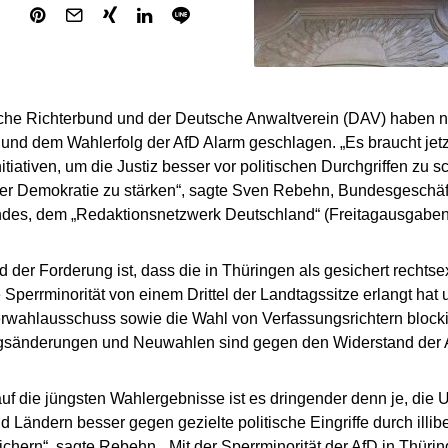
che Richterbund und der Deutsche Anwaltverein (DAV) haben n
und dem Wahlerfolg der AfD Alarm geschlagen. „Es braucht jet
itiativen, um die Justiz besser vor politischen Durchgriffen zu s
er Demokratie zu stärken“, sagte Sven Rebehn, Bundesgeschäf
ndes, dem „Redaktionsnetzwerk Deutschland“ (Freitagausgaben
d der Forderung ist, dass die in Thüringen als gesichert rechtse
e Sperrminorität von einem Drittel der Landtagssitze erlangt ha
rwahlausschuss sowie die Wahl von Verfassungsrichtern block
gsänderungen und Neuwahlen sind gegen den Widerstand der A
 auf die jüngsten Wahlergebnisse ist es dringender denn je, die 
d Ländern besser gegen gezielte politische Eingriffe durch illib
ichern“, sagte Rebehn. „Mit der Sperrminorität der AfD in Thüring