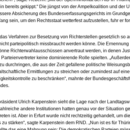
n bereits gekippt.“ Die jüngst von der Ampelkoalition und der 
essere Absicherung des Bundesverfassungsgerichts im Grundg
ang sein, um den Rechtsstaat wetterfest aufzustellen, fuhr er for
as Verfahren zur Besetzung von Richterstellen gesetzlich so au
nicht parteipolitisch missbraucht werden könne. Die Ernennun
önne Richterwahlausschüssen anvertraut werden, in denen Just
Parteienvertreter keine dominierende Rolle spielten. „Außerdem
zu durchringen, die aus der Zeit gefallene politische Weisungsb
ltschaftliche Ermittlungen zu streichen oder zumindest auf eine
keitskontrolle zu beschränken“, mahnte der Bundesgeschäftsf
ndes.
äsident Ulrich Karpenstein sieht die Lage nach der Landtagsw
hlreiche andere Institutionen hatten genau vor der Situation ge
eten ist. Aber in Erfurt wurde nicht rechtzeitig gehandelt, um di
s zu stärken“, sagte Karpenstein dem RND. „Nun ist es für Thür
llte das eine Mahnung sein: Die demokratischen Parteien müs