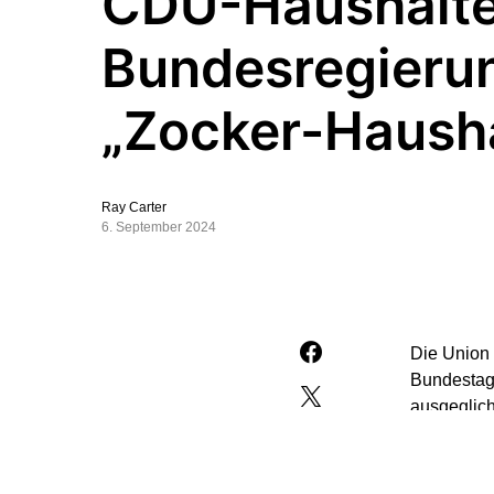
CDU-Haushälter
Bundesregieru
„Zocker-Hausha
Ray Carter
6. September 2024
Die Union
Bundestag 
ausgeglich
Haase (CDU
Vielzahl a