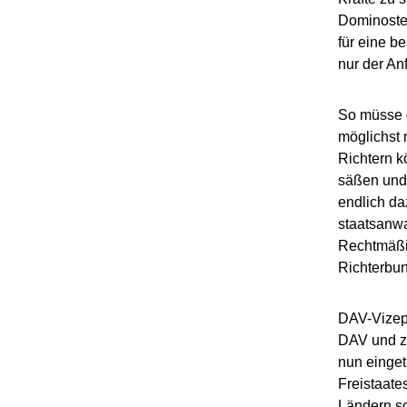
Dominostei
für eine b
nur der Anf
So müsse d
möglichst 
Richtern k
säßen und 
endlich da
staatsanwa
Rechtmäßig
Richterbu
DAV-Vizepr
DAV und za
nun eingetr
Freistaate
Ländern so