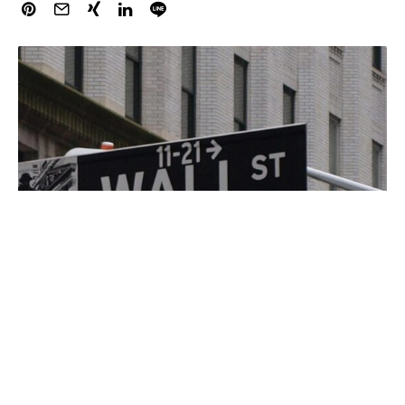
Die US-Börsen haben zum Wochenausklang kräftig
nachgegeben. Zu Handelsende in New York wurde der
Dow mit 39.737 Punkten berechnet, ein Minus in Höhe