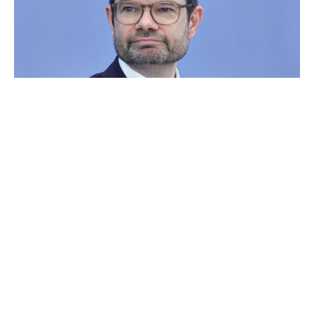
Ein Pflichtverteidiger soll künftig schon bei der ersten
polizeilichen Vernehmung im Ermittlungsverfahren dabei
sein dürfen. Das sieht ein Gesetzentwurf von
Bundesjustizminister Marco Buschmann (FDP) vor, über
den das „Redaktionsnetzwerk Deutschland“
(Donnerstagausgaben) berichtet.
In Fällen schwerer Kriminalität müssen Beschuldigte
einen Verteidiger haben, der ihnen beisteht und ihre