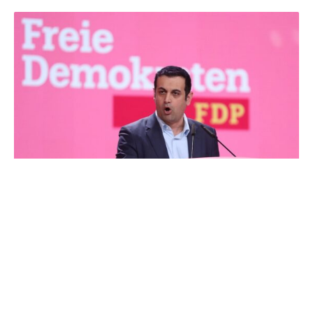
FDP-Generalsekretär Bijan Djir-Sarai hat EU-
Kommissionspräsidentin Ursula von der Leyen (CDU)
und die Union im Zusammenhang mit der womöglich
drohenden Stilllegung von Dieselfahrzeugen attackiert.