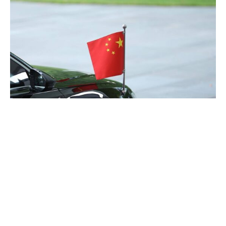
Die finnische Außenministerin Elina Valtonen wirft China
vor, Russland im Krieg gegen die Ukraine mindestens
indirekt zu unterstützen. „Soweit wir wissen, arbeitet
China tatsächlich in enger Zusammenarbeit mit Russland
an der Aggression in der Ukraine mit“, sagte Valtonen im
ARD-Europamagazin.