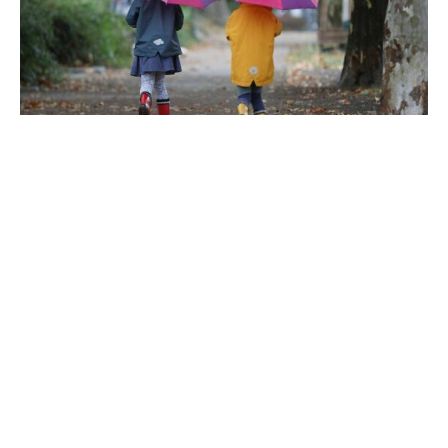
Die Lieferengpässe bei Arzneien erreichen nun auch
wichtige Medikamente für Kinder. „Besonders bedenklich
ist, dass wieder viele Antibiotika-Säfte für Kinder und
Babys fehlen“, sagte Thomas Preis, Chef des
Apothekerverbands Nordrhein, der „Rheinischen Post“
(Donnerstagausgabe).
Besonders kritisch sehe es zurzeit bei den Antibiotika
Azithromycin und Clarithromycin aus. „Diese Breitband-