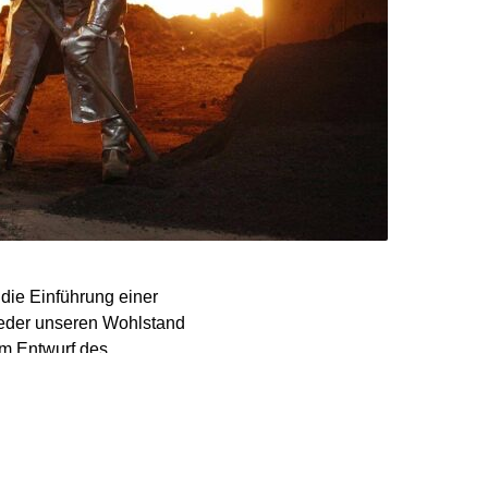
 die Einführung einer
weder unseren Wohlstand
im Entwurf des
 berichtet.
ere
d Transfersystem für