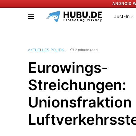
ANDROID W
Just-In
AKTUELLES
POLITIK
2 minute read
Eurowings-
Streichungen:
Unionsfraktion k
Luftverkehrsst