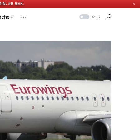
MIN. 58 SEK.
✕
ache
DARK