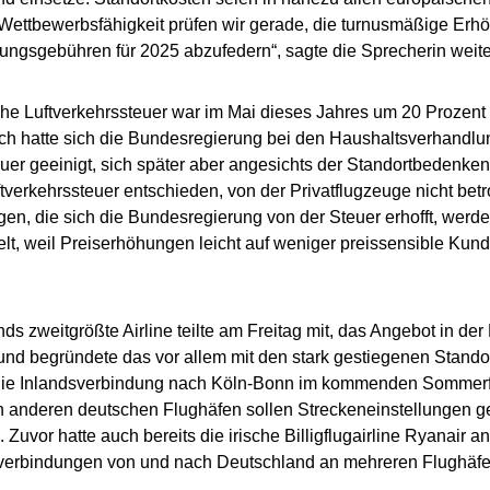
Wettbewerbsfähigkeit prüfen wir gerade, die turnusmäßige Erh
ungsgebühren für 2025 abzufedern“, sagte die Sprecherin weite
he Luftverkehrssteuer war im Mai dieses Jahres um 20 Prozent
ch hatte sich die Bundesregierung bei den Haushaltsverhandlu
uer geeinigt, sich später aber angesichts der Standortbedenken 
tverkehrssteuer entschieden, von der Privatflugzeuge nicht betr
en, die sich die Bundesregierung von der Steuer erhofft, werd
lt, weil Preiserhöhungen leicht auf weniger preissensible Ku
ds zweitgrößte Airline teilte am Freitag mit, das Angebot in de
und begründete das vor allem mit den stark gestiegenen Stand
 die Inlandsverbindung nach Köln-Bonn im kommenden Sommerf
 anderen deutschen Flughäfen sollen Streckeneinstellungen ge
 Zuvor hatte auch bereits die irische Billigflugairline Ryanair
verbindungen von und nach Deutschland an mehreren Flughäfen