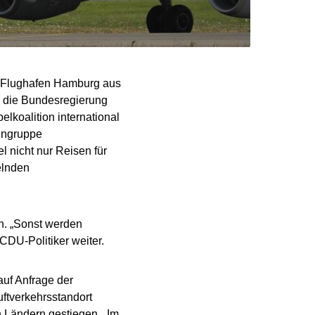
m Flughafen Hamburg aus
 die Bundesregierung
elkoalition international
engruppe
 nicht nur Reisen für
elnden
en. „Sonst werden
 CDU-Politiker weiter.
auf Anfrage der
ftverkehrsstandort
 Ländern gestiegen. „Im