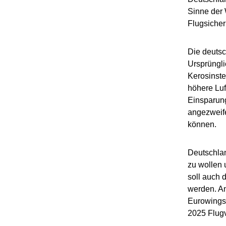
Sinne der 
Flugsicher
Die deutsc
Ursprüngli
Kerosinste
höhere Luf
Einsparung
angezweife
können.
Deutschlan
zu wollen 
soll auch
werden. An
Eurowings.
2025 Flug