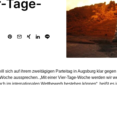
r-Tage-
ll sich auf ihrem zweitägigen Parteitag in Augsburg klar gegen
-Woche aussprechen. „Mit einer Vier-Tage-Woche werden wir 
och im internationalen Wettbewerb bestehen können“, heißt es 
s-Leitantrags, über den die „Rheinische Post“ (Samstagausgabe)
 muss sich lohnen“, heißt es weiter. Nötig seien dafür „attraktiv
enstmöglichkeiten in der Rente und Anpassungen im Steuer- un