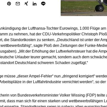
Ankündigung der Lufthansa-Tochter Eurowings, 1.000 Flüge a
amm zu nehmen, hat der CDU-Verkehrspolitiker Christoph Ploß
rt, die Standortkosten zu senken. „Deutschland ist unter der Amp
 wettbewerbsfähig“, sagte Ploß den Zeitungen der Funke-Medi
sgaben). „Mit der Erhöhung der Luftverkehrsteuer hat die Ampel
 deutsche Urlauber teurer gemacht, sondern auch dem schwäch
sstandort Deutschland schweren Schaden zugefügt.“
ge müsse „dieser Ampel-Fehler“ nun „dringend korrigiert“ werd
rbeitsplätze in der Luftfahrtindustrie vernichtet werden“, so der
herin von Bundesverkehrsminister Volker Wissing (FDP) teilte 
mit, dass man sich für einen starken und wettbewerbsfähigen Lu
d einsetze. Standortkosten seien in nahezu allen europäischen