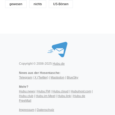
gewesen
nichts
US-Börsen
Copyright © 2008-2025
Hubu.de
News aus der Hosentasche:
Telegram
|
X (Twitter)
|
Mastodon
|
BlueSky
Mehr?
Hubu.news
|
Hubu.FM
|
Hubu.cloud
|
Hubuhost.com
|
Hubu.club
|
Hubu.im Meet
|
Hubu.link
|
Hubu.de
FreeMail
Impressum
|
Datenschutz