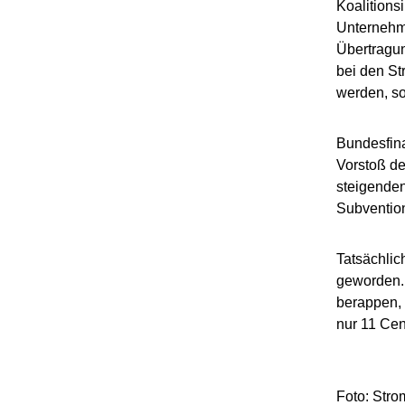
Koalitions
Unternehme
Übertragun
bei den St
werden, so
Bundesfina
Vorstoß de
steigenden
Subvention
Tatsächlic
geworden. 
berappen, 
nur 11 Cen
Foto: Stro