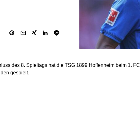
luss des 8. Spieltags hat die TSG 1899 Hoffenheim beim 1. F
den gespielt.
-schwäbischen Duell entspann sich in den ersten 45 Minuten 
e, in der sich beide Teams weitgehend neutralisierten. Nach 
Dynamik ins Spiel. Die deutliche Leistungssteigerung machte 
 Beide Mannschaften erspielten sich nun beste Chancen, um i
er glücklos.
n Samstag sind die Heidenheimer bei Aufsteiger Holstein Kiel 