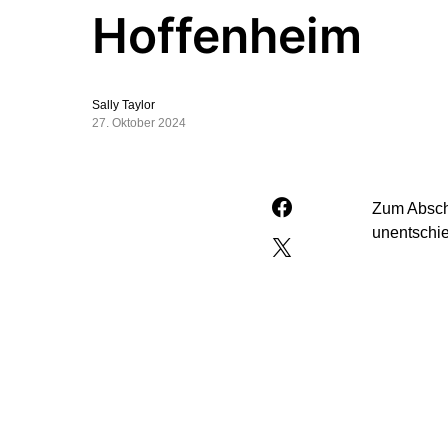
Hoffenheim
Sally Taylor
27. Oktober 2024
Zum Absch
unentschie
Im badisch
arme Parti
dann mehr 
bemerkbar.
blieben ab
Am nächste