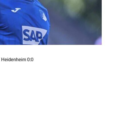
C Heidenheim 0:0
eine an Höhepunkten
dem Seitenwechsel kam
sich auch vor den Toren
n Führung zu gehen,
zu Gast. Zeitgleich