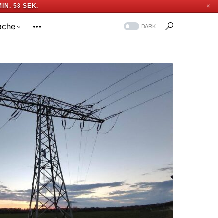
MIN. 57 SEK.
✕
ache
DARK