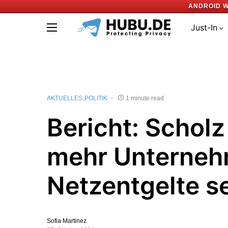
ANDROID W
Just-In
AKTUELLES
POLITIK
1 minute read
Bericht: Scholz 
mehr Unterne
Netzentgelte s
Sofia Martinez