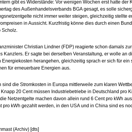
intern gibt es Widerstände: Vor wenigen Wochen erst hatte der 
rtag des Außenhandelsverbands BGA gesagt, es solle sicherge
gsnetzentgelte nicht immer weiter steigen, gleichzeitig stellte 
rompreisen in Aussicht. Kurzfristig könne dies durch einen Bu
 Scholz.
nzminister Christian Lindner (FDP) reagierte schon damals zu
s Kanzlers. Er sagte bei derselben Veranstaltung, er wolle an 
 Energiekosten herangehen, gleichzeitig sprach er sich für ein
en für erneuerbare Energien aus.
h sind die Stromkosten in Europa mittlerweile zum klaren Wett
Knapp 20 Cent müssen Industriebetriebe in Deutschland pro K
die Netzentgelte machen davon allein rund 6 Cent pro kWh aus
t pro kWh gezahlt werden, in den USA und in China sind es no
mmast (Archiv) [dts]