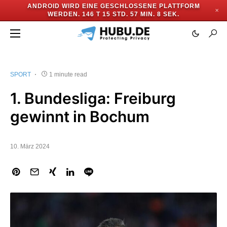
ANDROID WIRD EINE GESCHLOSSENE PLATTFORM
✕
WERDEN.
146 T 15 STD. 57 MIN. 8 SEK.
SPORT
1 minute read
1. Bundesliga: Freiburg
gewinnt in Bochum
10. März 2024