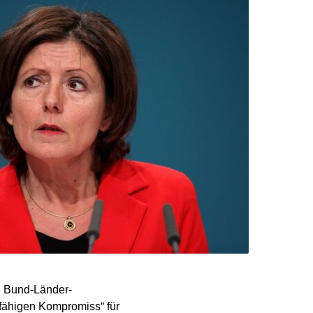
en Bund-Länder-
fähigen Kompromiss“ für