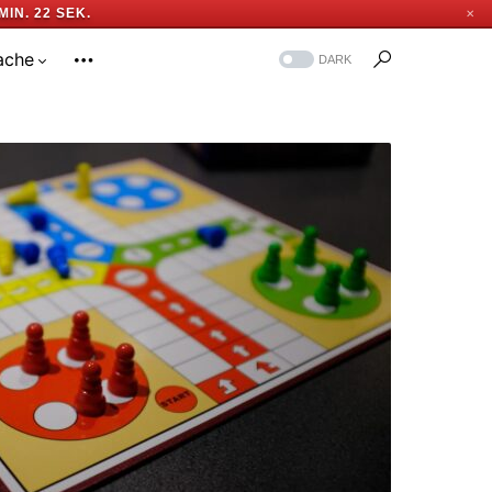
MIN. 21 SEK.
✕
ache
DARK