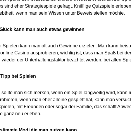
es sind eher Strategiespiele gefragt. Knifflige Quizspiele erle
ebtheit, wenn man sein Wissen unter Beweis stellen möchte.
 Glück kann man auch etwas gewinnen
n Spielen kann man oft auch Gewinne erzielen. Man kann beisp
 online Casino
ausprobieren, wichtig ist, dass man Spaß bei de
 wieder der Unterhaltungsfaktor beachtet werden, bei allen Spi
 Tipp bei Spielen
 sollte man sich merken, wenn ein Spiel langweilig wird, kann
robieren, wenn man eher alleine gespielt hat, kann man versuc
pielen, mit Freunden oder sogar der Familie, das schafft Abw
e ganz neu erleben.
estimmte Modi die man nutzen kann