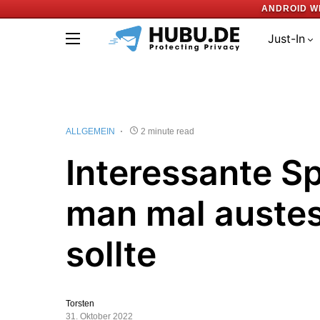
ANDROID W
Just-In
ALLGEMEIN
2 minute read
Interessante Sp
man mal auste
sollte
Torsten
31. Oktober 2022