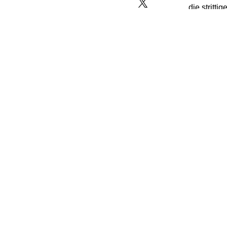
die stritt
an einem S
„Ich bin z
kommen, da
dass Bürge
schnellen 
Strompreis
Dreyer spr
für die Bü
Die Bundes
schweren S
Flüchtling
ausgelöst
Foto: Malu