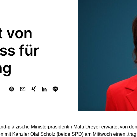
t von
s für
ng
and-pfälzische Ministerpräsidentin Malu Dreyer erwartet von d
 mit Kanzler Olaf Scholz (beide SPD) am Mittwoch einen „trag