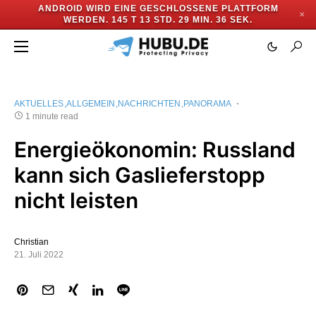
ANDROID WIRD EINE GESCHLOSSENE PLATTFORM
✕
WERDEN.
145 T 13 STD. 29 MIN. 36 SEK.
AKTUELLES
ALLGEMEIN
NACHRICHTEN
PANORAMA
1 minute read
Energieökonomin: Russland
kann sich Gaslieferstopp
nicht leisten
Christian
21. Juli 2022