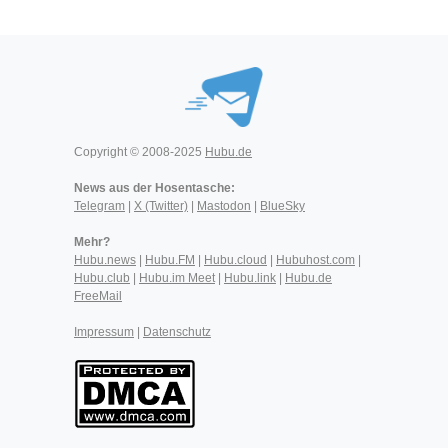
Copyright © 2008-2025
Hubu.de
News aus der Hosentasche:
Telegram
|
X (Twitter)
|
Mastodon
|
BlueSky
Mehr?
Hubu.news
|
Hubu.FM
|
Hubu.cloud
|
Hubuhost.com
|
Hubu.club
|
Hubu.im Meet
|
Hubu.link
|
Hubu.de
FreeMail
Impressum
|
Datenschutz