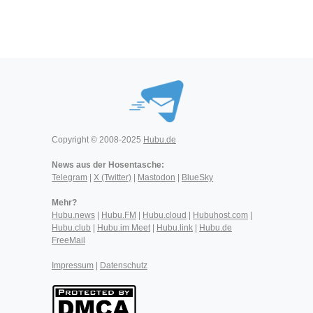
Copyright © 2008-2025
Hubu.de
News aus der Hosentasche:
Telegram
|
X (Twitter)
|
Mastodon
|
BlueSky
Mehr?
Hubu.news
|
Hubu.FM
|
Hubu.cloud
|
Hubuhost.com
|
Hubu.club
|
Hubu.im Meet
|
Hubu.link
|
Hubu.de
FreeMail
Impressum
|
Datenschutz