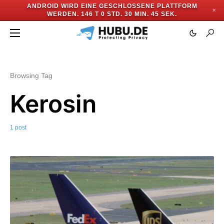
ANDROID WIRD EINE GESCHLOSSENE PLATTFORM
✕
WERDEN.
146 T 0 STD. 30 MIN. 45 SEK.
Browsing Tag
Kerosin
1 post