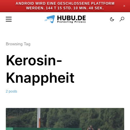
ANDROID WIRD EINE GESCHLOSSENE PLATTFORM
✕
WERDEN.
144 T 15 STD. 10 MIN. 47 SEK.
Browsing Tag
Kerosin-
Knappheit
2 posts