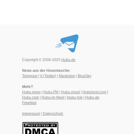
Copyright © 2008-2025
Hubu.de
News aus der Hosentasche:
Telegram
|
X (Twitter)
|
Mastodon
|
BlueSky
Mehr?
Hubu.news
|
Hubu.FM
|
Hubu.cloud
|
Hubuhost.com
|
Hubu.club
|
Hubu.im Meet
|
Hubu.link
|
Hubu.de
FreeMail
Impressum
|
Datenschutz