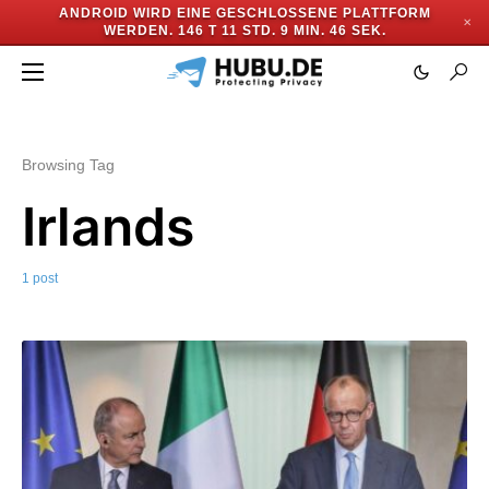
ANDROID WIRD EINE GESCHLOSSENE PLATTFORM
✕
WERDEN.
146 T 11 STD. 9 MIN. 46 SEK.
Browsing Tag
Irlands
1 post