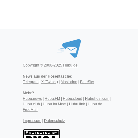
Copyright © 2008-2025
Hubu.de
News aus der Hosentasche:
Telegram
|
X (Twitter)
|
Mastodon
|
BlueSky
Mehr?
Hubu.news
|
Hubu.FM
|
Hubu.cloud
|
Hubuhost.com
|
Hubu.club
|
Hubu.im Meet
|
Hubu.link
|
Hubu.de
FreeMail
Impressum
|
Datenschutz