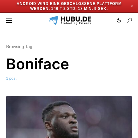
ANDROID WIRD EINE GESCHLOSSENE PLATTFORM
✕
WERDEN.
146 T 2 STD. 18 MIN. 9 SEK.
Browsing Tag
Boniface
1 post