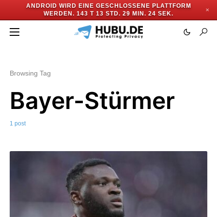
ANDROID WIRD EINE GESCHLOSSENE PLATTFORM
✕
WERDEN.
143 T 13 STD. 29 MIN. 24 SEK.
Browsing Tag
Bayer-Stürmer
1 post