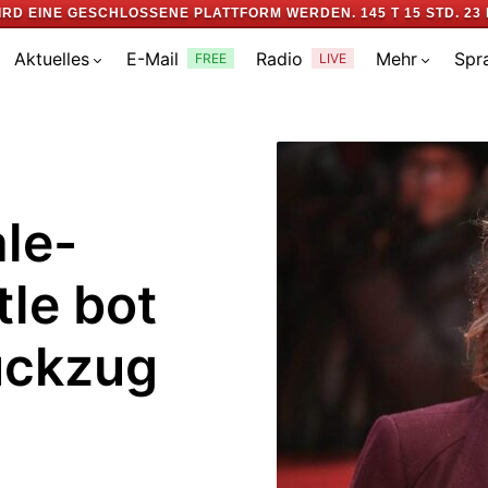
IRD EINE GESCHLOSSENE PLATTFORM WERDEN.
145 T 15 STD. 23 
Aktuelles
E-Mail
Radio
Mehr
Spr
FREE
LIVE
le-
tle bot
ückzug