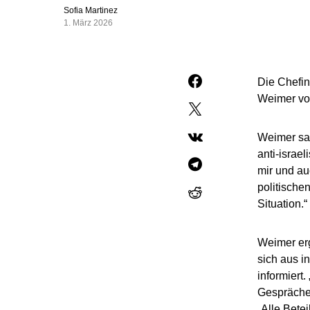
Sofia Martinez
1. März 2026
Die Chefin
Weimer von
Weimer sag
anti-israe
mir und au
politische
Situation.“
Weimer erg
sich aus i
informiert.
Gespräche 
„Alle Bete