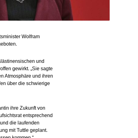
atsminister Wolfram
geboten.
lästinensischen und
offen gewirkt. „Sie sagte
ten Atmosphäre und ihren
fen über die schwierige
ntin ihre Zukunft von
ufsichtsrat entsprechend
t und die laufenden
ng mit Tuttle geplant.
nissen kommen.“