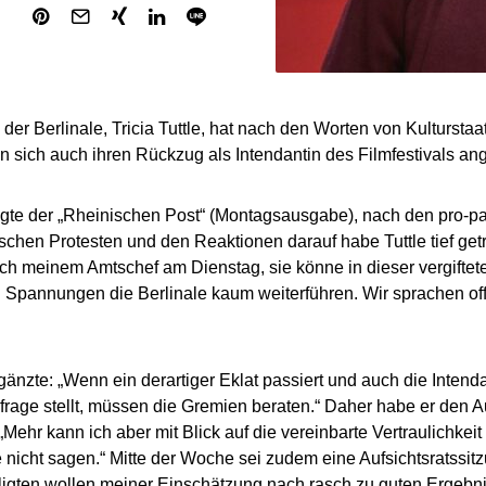
 der Berlinale, Tricia Tuttle, hat nach den Worten von Kultursta
 sich auch ihren Rückzug als Intendantin des Filmfestivals an
te der „Rheinischen Post“ (Montagsausgabe), nach den pro-pa
lischen Protesten und den Reaktionen darauf habe Tuttle tief getr
ch meinem Amtschef am Dienstag, sie könne in dieser vergifte
n Spannungen die Berlinale kaum weiterführen. Wir sprachen of
änzte: „Wenn ein derartiger Eklat passiert und auch die Intenda
nfrage stellt, müssen die Gremien beraten.“ Daher habe er den A
 „Mehr kann ich aber mit Blick auf die vereinbarte Vertraulichkei
nicht sagen.“ Mitte der Woche sei zudem eine Aufsichtsratssitzu
iligten wollen meiner Einschätzung nach rasch zu guten Ergeb