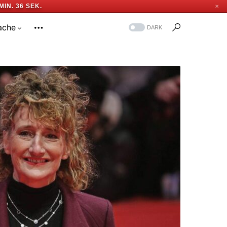
MIN. 35 SEK.
✕
ache
DARK