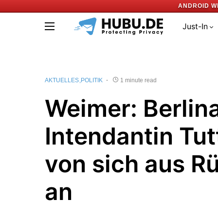
ANDROID W
Just-In
AKTUELLES
POLITIK
1 minute read
Weimer: Berlina
Intendantin Tut
von sich aus R
an