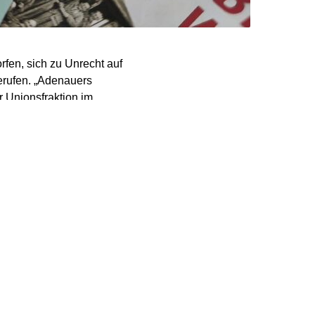
fen, sich zu Unrecht auf
erufen. „Adenauers
r Unionsfraktion im
anlässlich des 150.
Anwalt eines
t Frank-Walter
 der „Politischen
e dies mit seinem
i“ 1952 unter Adenauer
lare historische
 gegen die