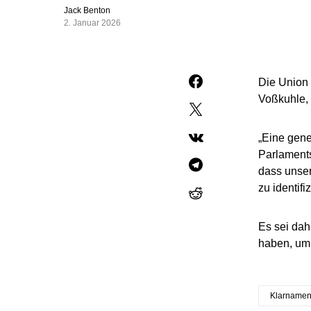
Jack Benton
2. Januar 2026
Die Union
Voßkuhle, 
„Eine gener
Parlaments
dass unser
zu identifi
Es sei dah
haben, um d
Klarnamenp