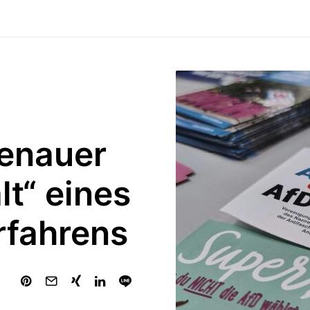
denauer
lt“ eines
rfahrens