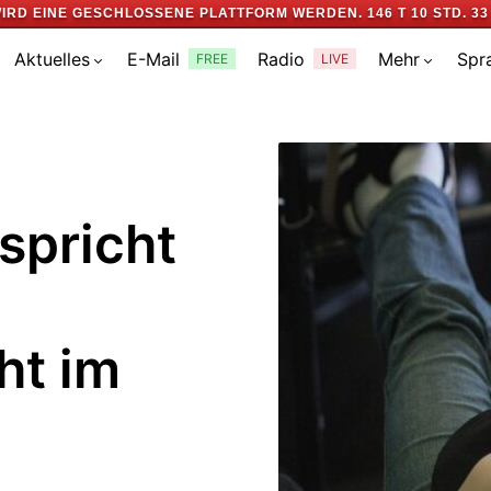
IRD EINE GESCHLOSSENE PLATTFORM WERDEN.
146 T 10 STD. 32 
Aktuelles
E-Mail
Radio
Mehr
Spr
FREE
LIVE
spricht
ht im