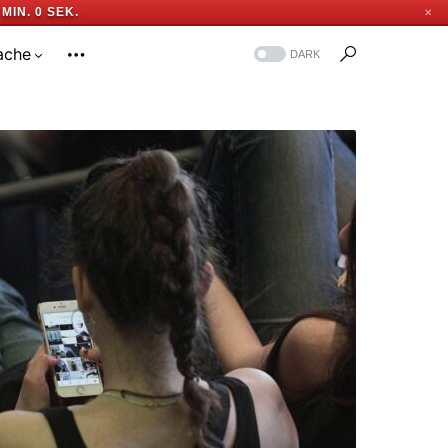
MIN. 59 SEK.
✕
ache
DARK