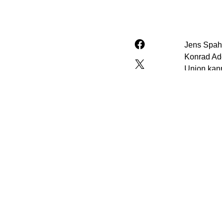
Jens Spahn
Konrad Ade
Union kann
Bundestag 
Geburtstag
Verbotsver
Steinmeier
Spahn bezo
Meinung“, 
Verweis au
insinuiert,
Steinmeier
Orientieru