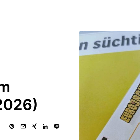
om
.2026)