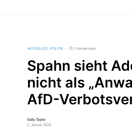
AKTUELLES
POLITIK
2 minute read
Spahn sieht A
nicht als „Anwa
AfD-Verbotsve
Sally Taylor
2. Januar 2026