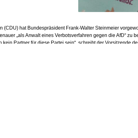
 (CDU) hat Bundespräsident Frank-Walter Steinmeier vorgewor
nauer „als Anwalt eines Verbotsverfahren gegen die AfD“ zu b
 kein Partner für diese Partei sein“, schreibt der Vorsitzende de
in einem Gastbeitrag für die „Frankfurter Allgemeinen Zeitung“ 
es Adenauers am 5. Januar. Aber es gehe fehl, „Adenauer als 
fahrens gegen die AfD heranzuziehen“, wie es Bundespräsiden
 getan habe.
g sich auf einen Beitrag Steinmeiers in der Dezember-Ausgabe
einer Zeitschrift der Konrad-Adenauer-Stiftung. Steinmeier hab
f das Verbot der neonazistischen „Sozialistischen Reichsparte
 so Spahn.
 hatte in seinem Beitrag geschrieben, Adenauer habe „eine so k
ng, dass er Verfassungsfeinden der extremen Rechten, die sich