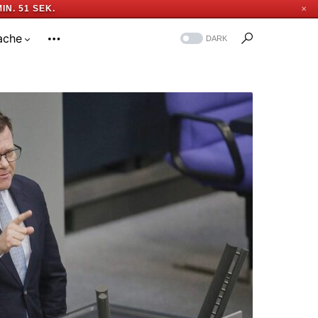
MIN. 50 SEK.
✕
ache
DARK