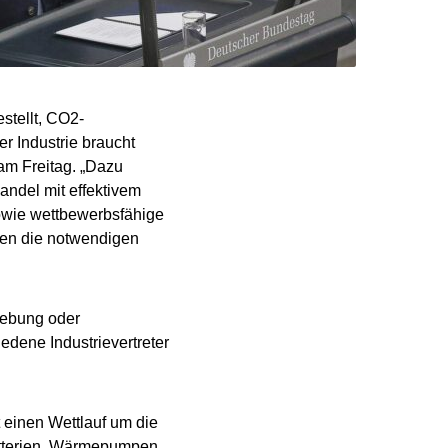
stellt, CO2-
 Industrie braucht
am Freitag. „Dazu
andel mit effektivem
owie wettbewerbsfähige
den die notwendigen
iebung oder
dene Industrievertreter
 einen Wettlauf um die
Batterien, Wärmepumpen,