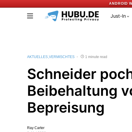
ANDROID W
Just-In
AKTUELLES
VERMISCHTES
1 minute read
Schneider poch
Beibehaltung 
Bepreisung
Ray Carter