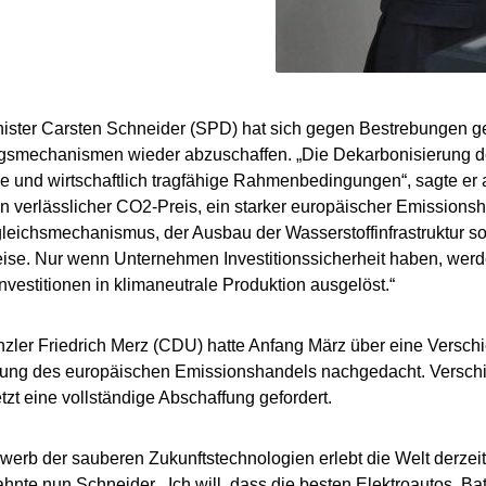
ster Carsten Schneider (SPD) hat sich gegen Bestrebungen ge
smechanismen wieder abzuschaffen. „Die Dekarbonisierung der
he und wirtschaftlich tragfähige Rahmenbedingungen“, sagte er 
n verlässlicher CO2-Preis, ein starker europäischer Emissionsh
eichsmechanismus, der Ausbau der Wasserstoffinfrastruktur s
ise. Nur wenn Unternehmen Investitionssicherheit haben, wer
investitionen in klimaneutrale Produktion ausgelöst.“
ler Friedrich Merz (CDU) hatte Anfang März über eine Versch
ung des europäischen Emissionshandels nachgedacht. Verschie
etzt eine vollständige Abschaffung gefordert.
werb der sauberen Zukunftstechnologien erlebt die Welt derzeit
ahnte nun Schneider. „Ich will, dass die besten Elektroautos, 