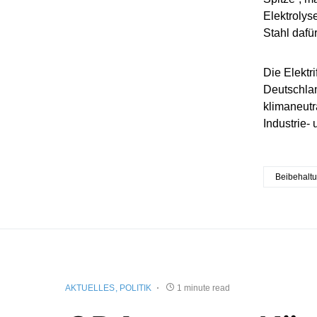
Elektrolys
Stahl dafür
Die Elektr
Deutschlan
klimaneutra
Industrie- 
Beibehalt
AKTUELLES
POLITIK
1 minute read