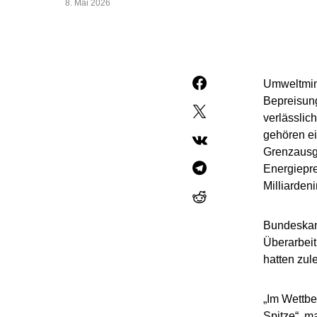
8. Mai 2026
Umweltmini
Bepreisung
verlässlic
gehören ei
Grenzausgl
Energiepre
Milliarden
Bundeskanz
Überarbeit
hatten zul
„Im Wettbe
Spitze“, m