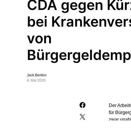
CDA gegen Kü
bei Krankenve
von
Bürgergeldemp
Jack Benton
8. Mai 2026
Der Arbeit
für Bürger
zwar unabh
bezieht od