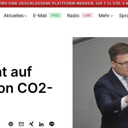
IRD EINE GESCHLOSSENE PLATTFORM WERDEN.
145 T 11 STD. 5 
Aktuelles
E-Mail
Radio
Mehr
Spr
FREE
LIVE
t auf
von CO2-