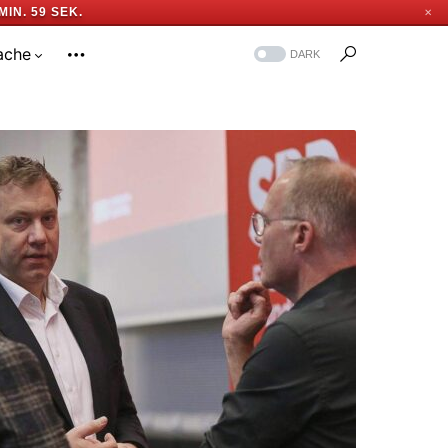
MIN. 58 SEK.
✕
ache
DARK