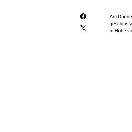
Am Donner
geschlosse
in Höhe vo
Minus, bev
„Die Hoffn
durch den 
Nahrung er
der Anlege
Bundesregi
stiegen di
Dreimonats
könnte.“
So komme d
Vergangenh