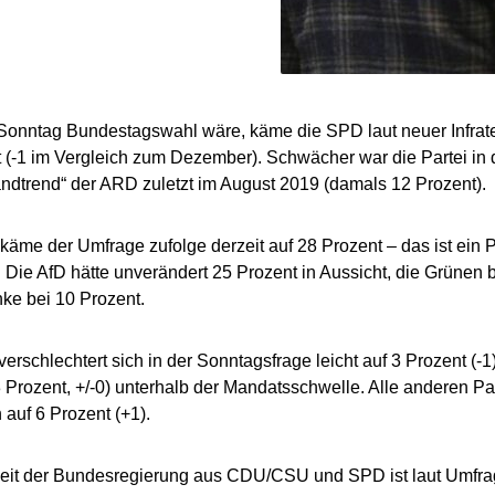
onntag Bundestagswahl wäre, käme die SPD laut neuer Infrate
 (-1 im Vergleich zum Dezember). Schwächer war die Partei in 
ndtrend“ der ARD zuletzt im August 2019 (damals 12 Prozent).
käme der Umfrage zufolge derzeit auf 28 Prozent – das ist ein 
Die AfD hätte unverändert 25 Prozent in Aussicht, die Grünen 
nke bei 10 Prozent.
rschlechtert sich in der Sonntagsfrage leicht auf 3 Prozent (-1
 Prozent, +/-0) unterhalb der Mandatsschwelle. Alle anderen P
uf 6 Prozent (+1).
beit der Bundesregierung aus CDU/CSU und SPD ist laut Umfra