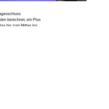
agesschluss
ten berechnet, ein Plus
ax bis zum Mittag ins
Deutschland haben heute
er Industrie neue
MC Markets. „Die Geduld
alanreize durch die
nt Plus im November
n so für ein
m bezeichnet werden
oft in der
 Rüstungsgüter, aber