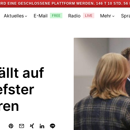
IRD EINE GESCHLOSSENE PLATTFORM WERDEN.
146 T 10 STD. 56 
Aktuelles
E-Mail
Radio
Mehr
Spr
FREE
LIVE
ällt auf
efster
ren