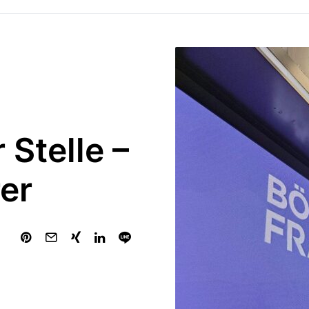
 Stelle –
rer