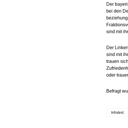
Der bayeri
bei den De
beziehungs
Fraktionsv
sind mit ih
Der Linken
sind mit i
trauen sic
Zufriedenh
oder traue
Befragt wu
Infratest: