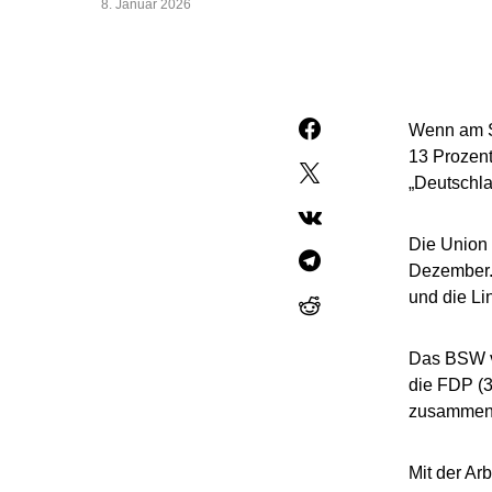
8. Januar 2026
Wenn am S
13 Prozent
„Deutschla
Die Union 
Dezember. 
und die Li
Das BSW ve
die FDP (3
zusammen a
Mit der Ar