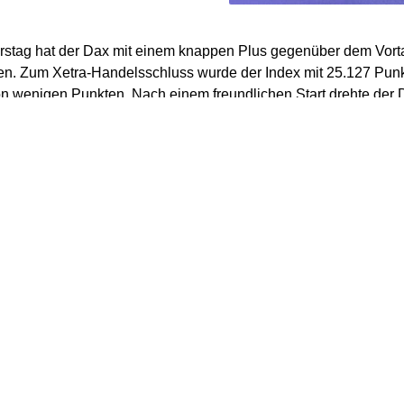
stag hat der Dax mit einem knappen Plus gegenüber dem Vort
n. Zum Xetra-Handelsschluss wurde der Index mit 25.127 Punk
n wenigen Punkten. Nach einem freundlichen Start drehte der D
or er am Nachmittag in den grünen Bereich zurückkehrte.
ungen auf den lang ersehnten konjunkturellen Aufschwung in 
überraschend starken Aufwärtstrend in den Auftragseingängen d
halten“, kommentierte Christine Romar, Head of Europe von C
r im Hinblick auf das Rüstungs- und Infrastrukturpaket und Fisk
erung könnte sich langsam auszahlen. Mit weiteren 5,9 Proze
e Auftragseingänge bereits den dritten Monat in Folge und sorgte
plus von knapp zehn Prozent, das fast schon als Auftragsboo
ie aktuelle Nachfragedynamik aus dem Inland und nicht wie so 
eit aus dem Ausland, erklärte Romar. „Besonders gefragt sind