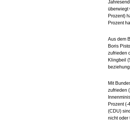
Jahresende
überwiegt 
Prozent) h
Prozent ha
Aus dem B
Boris Pist
zufrieden 
Klingbeil 
beziehungs
Mit Bundes
zufrieden 
Innenminis
Prozent (-
(CDU) sind
nicht oder 