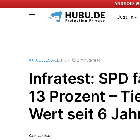
ANDROID W
Just-In
AKTUELLES
POLITIK
2 minute read
Infratest: SPD f
13 Prozent – Ti
Wert seit 6 Jah
Katie Jackson