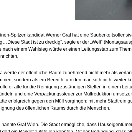
ünen-Spitzenkandidat Werner Graf hat eine Sauberkeitsoffensive
t. „Diese Stadt ist zu dreckig“, sagte er der „Welt“ (Montagsaus
nach einem Wahlsieg würde er einen Leitungsstab zum Thema
nrichten.
na werde der öffentliche Raum zunehmend nicht mehr als verl
en, sondern als ein Bereich, um den man sich nicht weiter k
lle er alle für die Reinigung zuständigen Stellen in einem Lei
ndeln und eine Verpackungssteuer zur Müllreduktion umsetzen
dte erfolgreich gegen den Müll vorgingen: mit mehr Stadtreinig
ignung des öffentlichen Raums durch die Menschen.
d nannte Graf Wien. Die Stadt ermögliche, dass Hauseigentüme
 dort ein Parklet aufstellen könnten. Mit der Bedingung, dass all