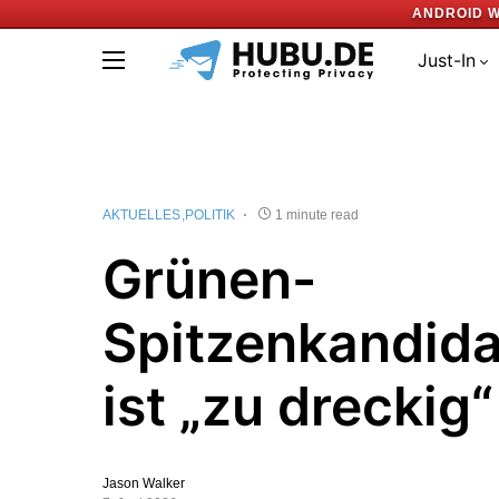
ANDROID W
Just-In
AKTUELLES
POLITIK
1 minute read
Grünen-
Spitzenkandidat
ist „zu dreckig“
Jason Walker