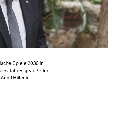
ische Spiele 2036 in
 des Jahres geäußerten
dolf Hitler in
t es demnach aus dem
 überzeugt, dass alle
en. Wir haben eine
1972 endlich wieder
n sportlichen