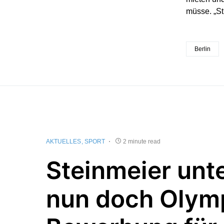
müsse. „St
Berlin
AKTUELLES
SPORT
2 minute read
Steinmeier unte
nun doch Olym