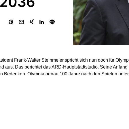
 2036
ident Frank-Walter Steinmeier spricht sich nun doch für Olymp
d aus. Das berichtet das ARD-Hauptstadtstudio. Seine Anfang
en Bedenken, Olympia genau 100 Jahre nach den Spielen unter A
d stattfinden zu lassen, seien zwar nicht verschwunden, heiß
idialamt. Der Bundespräsident sei mittlerweile aber fest davon
n mit diesem Datum verantwortungsvoll umgehen werden.
 sagte im „Bericht aus Berlin“: „Wir haben großartige Sportstätt
sterte Bevölkerung. Ich wünsche mir sehr, dass nach München 
 Spiele in Deutschland stattfinden. Dass wir gute Gastgeber vo