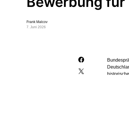
Bewerbung für
Frank Malcov
7. Juni 2026
Bundespräs
Deutschlan
historisch
Deutschlan
Bundespräs
Beteiligte
Steinmeier
sportbegei
Olympische