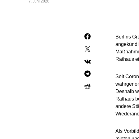
7. Juni 2026
Berlins Gr
angekündig
Maßnahme 
Rathaus ei
Seit Coro
wahrgenomm
Deshalb wo
Rathaus bü
andere Stä
Wiederane
Als Vorbil
mieten und