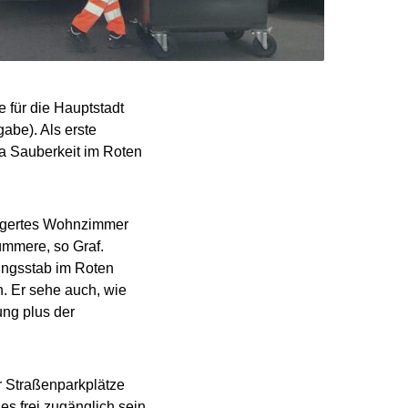
 für die Hauptstadt
gabe). Als erste
 Sauberkeit im Roten
ängertes Wohnzimmer
ümmere, so Graf.
tungsstab im Roten
. Er sehe auch, wie
ung plus der
r Straßenparkplätze
es frei zugänglich sein