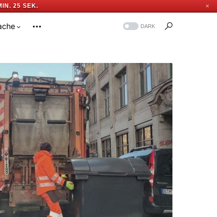
MIN. 24 SEK.
✕
ache
DARK