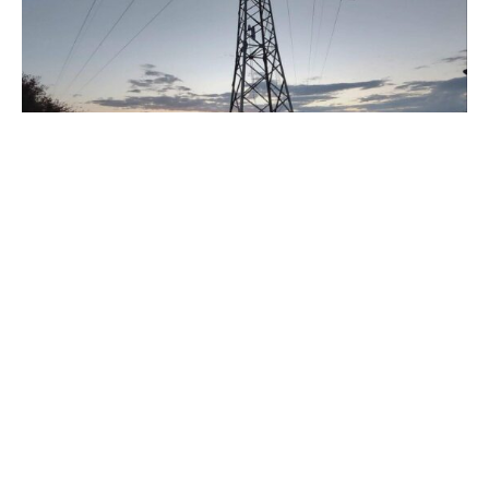
Der Verband kommunaler Unternehmen (VKU) hat die
Bundesregierung vor den Koalitionsberatungen von
Union und SPD am Dienstagabend zur Senkung der
Stromsteuer auf das europäische Minimum aufgefordert.
„Die Koalition wäre gut beraten, durch den
voraussichtlichen Wegfall der Entlastungsprämie
entstehende Spielräume im Haushalt gezielt für eine
Absenkung der Stromsteuer zu nutzen“, sagte ein VKU-
Sprecher der „Rheinischen Post“ (Mittwochausgabe).