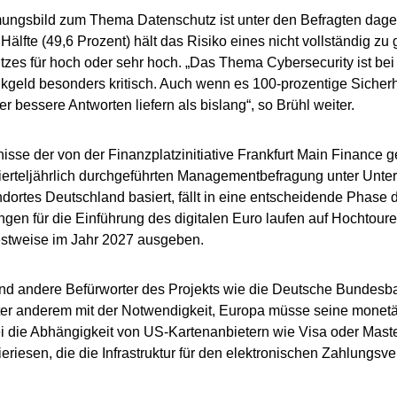
ungsbild zum Thema Datenschutz ist unter den Befragten dage
Hälfte (49,6 Prozent) hält das Risiko eines nicht vollständig z
zes für hoch oder sehr hoch. „Das Thema Cybersecurity ist bei
kgeld besonders kritisch. Auch wenn es 100-prozentige Sicherh
r bessere Antworten liefern als bislang“, so Brühl weiter.
isse der von der Finanzplatzinitiative Frankfurt Main Finance g
vierteljährlich durchgeführten Managementbefragung unter Unt
dortes Deutschland basiert, fällt in eine entscheidende Phase d
ngen für die Einführung des digitalen Euro laufen auf Hochtoure
estweise im Jahr 2027 ausgeben.
nd andere Befürworter des Projekts wie die Deutsche Bundes
ter anderem mit der Notwendigkeit, Europa müsse seine monetä
i die Abhängigkeit von US-Kartenanbietern wie Visa oder Mast
eriesen, die die Infrastruktur für den elektronischen Zahlungsver