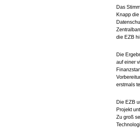
Das Stimm
Knapp die 
Datenschut
Zentralban
die EZB hie
Die Ergebn
auf einer 
Finanzstan
Vorbereitu
erstmals t
Die EZB u
Projekt un
Zu groß se
Technologi