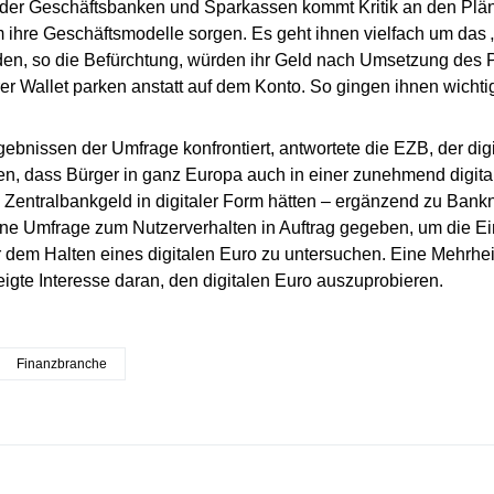
der Geschäftsbanken und Sparkassen kommt Kritik an den Plän
m ihre Geschäftsmodelle sorgen. Es geht ihnen vielfach um das „
en, so die Befürchtung, würden ihr Geld nach Umsetzung des Pr
rer Wallet parken anstatt auf dem Konto. So gingen ihnen wichti
gebnissen der Umfrage konfrontiert, antwortete die EZB, der digi
len, dass Bürger in ganz Europa auch in einer zunehmend digital
Zentralbankgeld in digitaler Form hätten – ergänzend zu Ban
ne Umfrage zum Nutzerverhalten in Auftrag gegeben, um die Ei
dem Halten eines digitalen Euro zu untersuchen. Eine Mehrheit
eigte Interesse daran, den digitalen Euro auszuprobieren.
Finanzbranche