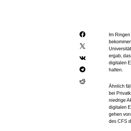
Im Ringen 
bekommen d
Universitä
ergab, das
digitalen 
halten.
Ähnlich fä
bei Privat
niedrige A
digitalen 
gehen von 
des CFS de