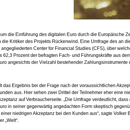
um die Einführung des digitalen Euro durch die Europäische Z
ie Kritiker des Projekts Rückenwind. Eine Umfrage des an die
t angegliederten Center for Financial Studies (CFS), über welche
s 62,3 Prozent der befragten Fach- und Führungskräfte aus de
Euro angesichts der Vielzahl bestehender Zahlungsinstrumente ni
llt das Ergebnis bei der Frage nach der voraussichtlichen Akzep
kunden aus. Hier sehen zwei Drittel der Teilnehmer eher eine ni
kzeptanz auf Verbraucherseite. „Die Umfrage verdeutlicht, dass
Euro in seiner gegenwärtig angedachten Form skeptisch gegenü
einer niedrigen Akzeptanz bei den Kunden aus“, sagte Volker B
r „Welt“.