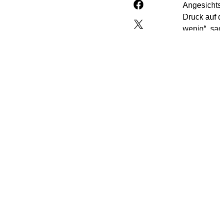
Angesichts
Druck auf
wenig“, sa
„Rheinisch
Regime zu
„Die Bunde
für gefähr
die von de
EU-Terrorli
Bisher hab
„Die Bundes
unglaubwü
Druck