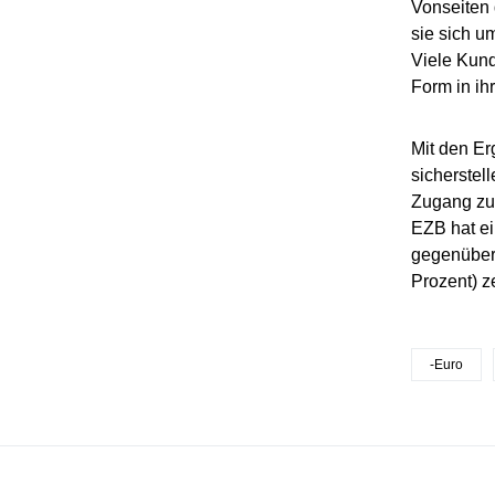
Vonseiten 
sie sich u
Viele Kund
Form in ih
Mit den Er
sicherstel
Zugang zu 
EZB hat ei
gegenüber 
Prozent) z
-Euro