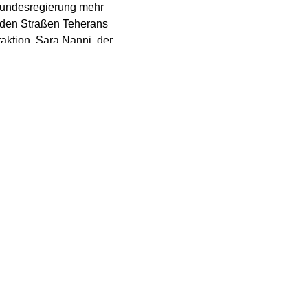
 Bundesregierung mehr
 den Straßen Teherans
aktion, Sara Nanni, der
den Druck auf das
nte etwa Aufnahmezusagen
pp in den Iran. „Und auf
evolutionsgarden auf der
tisierte Nanni weiter.
in ihrer Iranpolitik