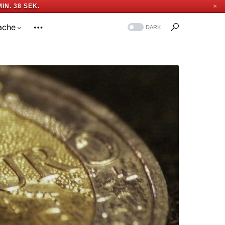
MIN. 37 SEK.
✕
ache
DARK