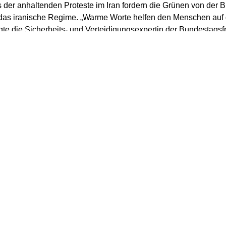
 der anhaltenden Proteste im Iran fordern die Grünen von der
 das iranische Regime. „Warme Worte helfen den Menschen auf
gte die Sicherheits- und Verteidigungsexpertin der Bundestagsfr
en Post“ (Montagsausgabe). „Deutschland muss dabei helfen, 
 erhöhen.“
sregierung hat noch Hebel, die sie nutzen kann.“ Nanni nan
dete Menschen aus der Zivilgesellschaft und einen Abschiebesto
r Union in der Opposition so scharf eingeforderte Listung der R
ste ist ebenfalls noch nicht erfolgt“, so die Grünen-Politikerin.
e man außer ein paar halbherzigen Statements nichts gehört, kri
regierung macht sich, sollte sie weiter im Winterschlaf bleiben, 
rdig.“
Grüne
Iran
Regime