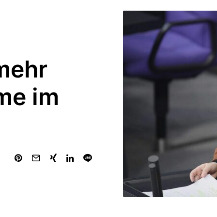
mehr
me im