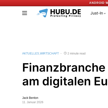
ANDROID W
Just-In
AKTUELLES
WIRTSCHAFT
2 minute read
Finanzbranche 
am digitalen Eu
Jack Benton
11. Januar 2026