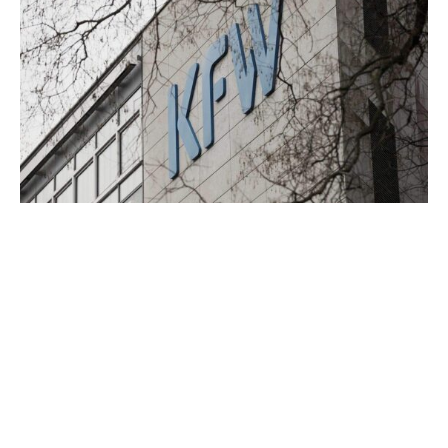
Vier von zehn mittelständischen Unternehmen in
Deutschland beklagen einen erschwerten Zugang zu
Krediten. Das teilte die KfW am Dienstag auf Basis einer
eigenen Erhebung mit. Der Wert von 40,5 Prozent sei im
Vergleich zum Vorquartal um 6,5 Prozent gestiegen und
markiere damit einen neuen Rekordwert seit Beginn der