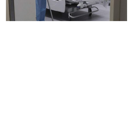
In der Debatte um die Gesundheitsreform und vor dem
Treffen des Bundeskabinetts am Mittwoch kritisiert der
Sozialverband Deutschland (SoVD) die Pläne von
Gesundheitsministerin Nina Warken (CDU).
Die SoVD-Vorstandsvorsitzende Michaela Engelmeier
sagte den Zeitungen der Funke-Mediengruppe (Montag):
„Dass bei unserem sehr teuren, aber gleichzeitig nicht
sehr guten Krankensystem reformiert werden muss, ist
allen im Lande klar. Hier wurden auch gute Ansätze
gefunden. Aber massiv zu kritisieren bleibt, dass der