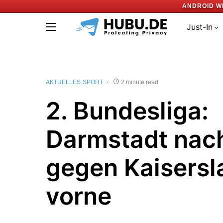
ANDROID W
Just-In
AKTUELLES
SPORT
2 minute read
2. Bundesliga:
Darmstadt nac
gegen Kaisersl
vorne