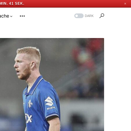
MIN. 40 SEK.
✕
ache
DARK