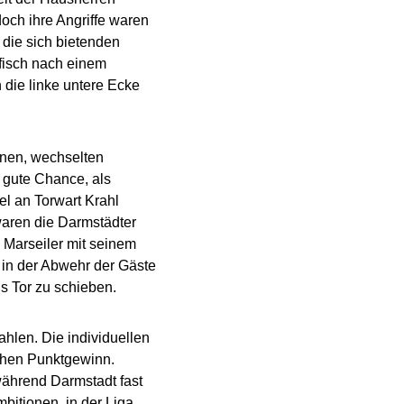
doch ihre Angriffe waren
 die sich bietenden
efisch nach einem
 die linke untere Ecke
fnen, wechselten
e gute Chance, als
el an Torwart Krahl
waren die Darmstädter
a Marseiler mit seinem
s in der Abwehr der Gäste
s Tor zu schieben.
ahlen. Die individuellen
ichen Punktgewinn.
während Darmstadt fast
mbitionen, in der Liga