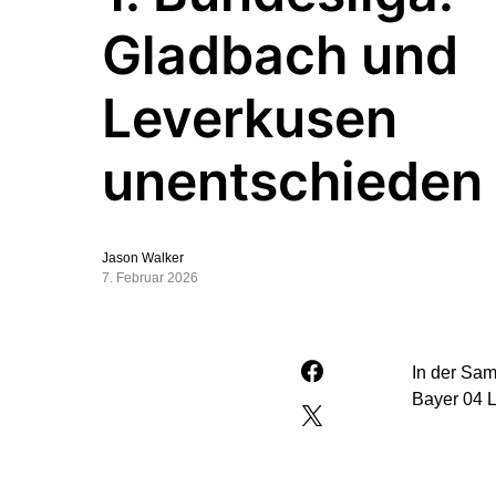
Gladbach und
Leverkusen
unentschieden
Jason Walker
7. Februar 2026
In der Sa
Bayer 04 L
Vor rund 4
der 10. Sp