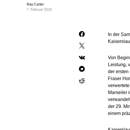
Ray Carter
7. Februar 2026
In der Sam
Kaiserslau
Von Begin
Leistung, 
der ersten
Fraser Hor
verwertete
Marseiler 
verwandelt
der 29. Mi
einem präz
Kaiserslau