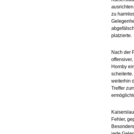
ausrichten
zu harmlos
Gelegenhei
abgefälsch
platzierte.
Nach der P
offensiver
Hornby ein
scheiterte
weiterhin 
Treffer zu
ermöglicht
Kaiserslau
Fehler, ge
Besonders 
jede Geleg