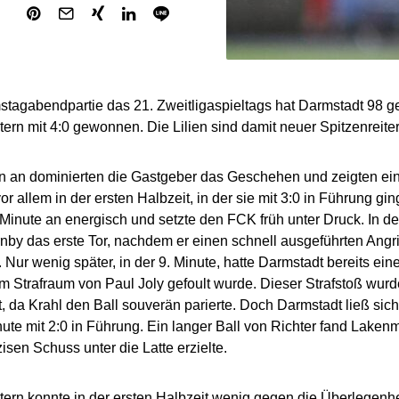
stagabendpartie das 21. Zweitligaspieltags hat Darmstadt 98 
tern mit 4:0 gewonnen. Die Lilien sind damit neuer Spitzenreiter
n an dominierten die Gastgeber das Geschehen und zeigten ei
vor allem in der ersten Halbzeit, in der sie mit 3:0 in Führung g
 Minute an energisch und setzte den FCK früh unter Druck. In der
nby das erste Tor, nachdem er einen schnell ausgeführten Angriff
. Nur wenig später, in der 9. Minute, hatte Darmstadt bereits ein
im Strafraum von Paul Joly gefoult wurde. Dieser Strafstoß wurd
, da Krahl den Ball souverän parierte. Doch Darmstadt ließ sich 
nute mit 2:0 in Führung. Ein langer Ball von Richter fand Lakenm
isen Schuss unter die Latte erzielte.
tern konnte in der ersten Halbzeit wenig gegen die Überlegenh