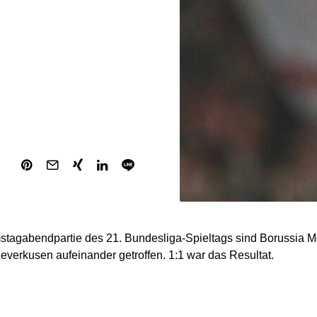
mstagabendpartie des 21. Bundesliga-Spieltags sind Borussia
everkusen aufeinander getroffen. 1:1 war das Resultat.
7.600 Zuschauern begann die Partie mit einer frühen Führung de
ielminute konnte Yannik Engelhardt für Mönchengladbach nach