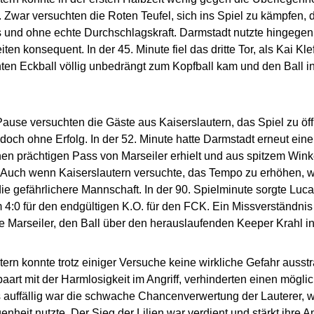
. Zwar versuchten die Roten Teufel, sich ins Spiel zu kämpfen, 
 und ohne echte Durchschlagskraft. Darmstadt nutzte hingegen
ten konsequent. In der 45. Minute fiel das dritte Tor, als Kai Kl
ten Eckball völlig unbedrängt zum Kopfball kam und den Ball in
ause versuchten die Gäste aus Kaiserslautern, das Spiel zu öf
, doch ohne Erfolg. In der 52. Minute hatte Darmstadt erneut ein
en prächtigen Pass von Marseiler erhielt und aus spitzem Wink
. Auch wenn Kaiserslautern versuchte, das Tempo zu erhöhen, 
die gefährlichere Mannschaft. In der 90. Spielminute sorgte Luc
m 4:0 für den endgültigen K.O. für den FCK. Ein Missverständni
e Marseiler, den Ball über den herauslaufenden Keeper Krahl in
tern konnte trotz einiger Versuche keine wirkliche Gefahr ausstr
paart mit der Harmlosigkeit im Angriff, verhinderten einen mögl
auffällig war die schwache Chancenverwertung der Lauterer, 
enheit nutzte. Der Sieg der Lilien war verdient und stärkt ihre A