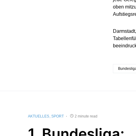
oben mitzu
Aufstiegs
Darmstadt,
Tabellenfü
beeindruck
Bundeslig
AKTUELLES
SPORT
2 minute read
1. Bundesliga: