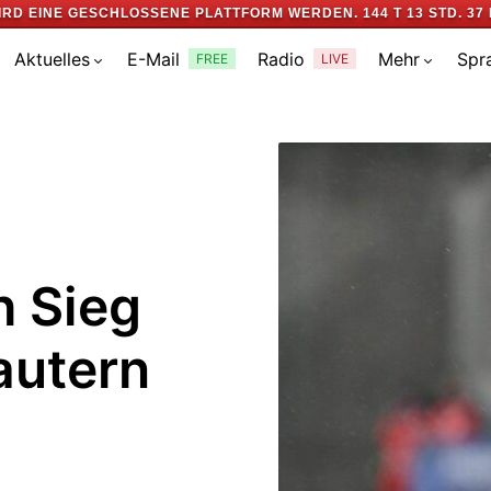
IRD EINE GESCHLOSSENE PLATTFORM WERDEN.
144 T 13 STD. 37 
Aktuelles
E-Mail
Radio
Mehr
Spr
FREE
LIVE
h Sieg
autern