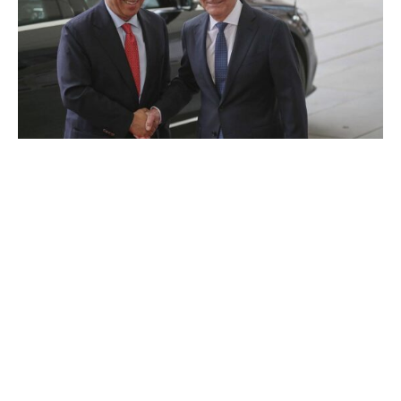
EU-Ratspräsident António Costa hat dem scheidenden
Bundeskanzler Olaf Scholz (SPD) einen prägenden
Einfluss auf die Entwicklung der EU in den vergangenen
Jahren attestiert.
„Olaf Scholz hat eine wichtige, eine fundamentale Rolle
gespielt, wenn es darum geht, die europäische Position
zu verteidigen in den letzten Jahren“, sagte Costa am
Mittwoch nach einem Treffen mit Scholz in Berlin. Er habe