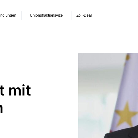
andlungen
Unionsfraktionsvize
Zoll-Deal
t mit
m