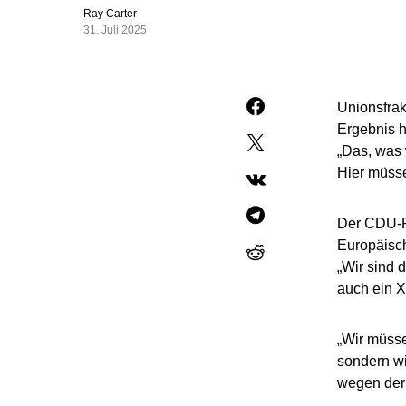
Ray Carter
31. Juli 2025
Unionsfrak
Ergebnis h
„Das, was 
Hier müsse
Der CDU-Po
Europäisch
„Wir sind 
auch ein X
„Wir müsse
sondern wi
wegen der 