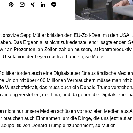
tionsvize Sepp Müller kritisiert den EU-Zoll-Deal mit den USA. „E
aben. Das Ergebnis ist nicht zufriedenstellend“, sagte er den 
wir an Prozenten, an Zöllen zahlen müssen, ist kontraproduktiv f
 Ursula von der Leyen nachverhandeln, so Müller.
litiker fordert auch eine Digitalsteuer für ausländische Medi
e Union mit über 400 Millionen Verbrauchern müsse man mit brei
die Wirtschaftskraft, das muss auch ein Donald Trump verstehe
i Jinping verstehen, in China, und da gehört die Digitalsteuer na
n nicht nur unsere Medien schützen vor sozialen Medien aus 
r brauchen auch Einnahmen, um die Dinge, die uns jetzt auf a
Zollpolitik von Donald Trump einzunehmen“, so Müller.