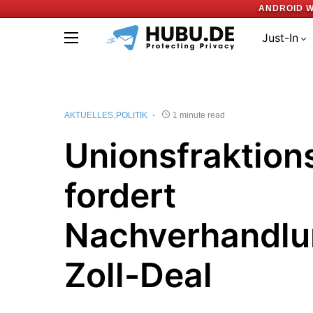
ANDROID W
Just-In
AKTUELLES
POLITIK
1 minute read
Unionsfraktion
fordert
Nachverhandlu
Zoll-Deal