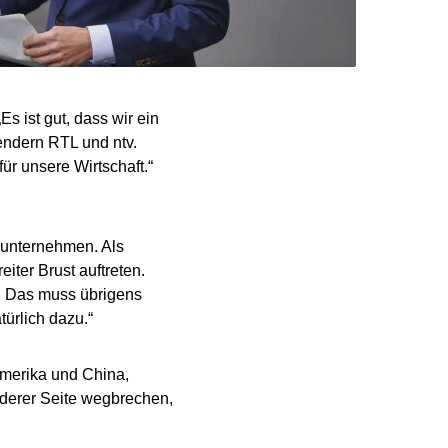
s ist gut, dass wir ein
Sendern RTL und ntv.
ür unsere Wirtschaft.“
enunternehmen. Als
ter Brust auftreten.
n. Das muss übrigens
türlich dazu.“
Amerika und China,
nderer Seite wegbrechen,