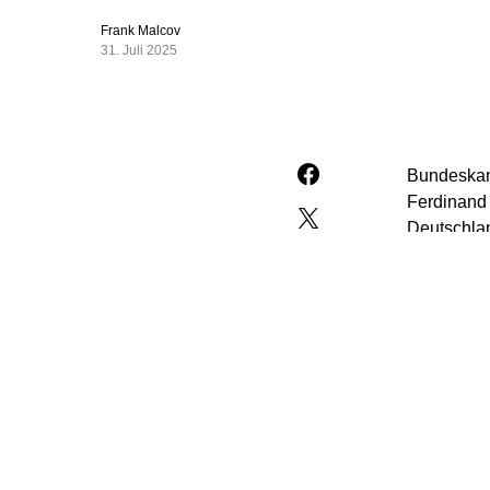
Frank Malcov
31. Juli 2025
Bundeskanz
Ferdinand 
Deutschlan
Sebastian H
Als Mitgli
der Region
Staaten we
Zusammena
Unter den 
Philippine