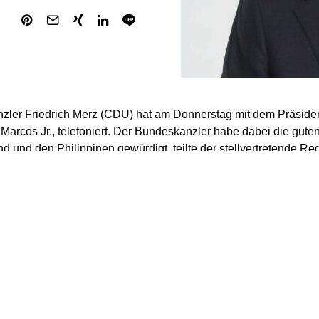
ler Friedrich Merz (CDU) hat am Donnerstag mit dem Präsiden
Marcos Jr., telefoniert. Der Bundeskanzler habe dabei die gu
d und den Philippinen gewürdigt, teilte der stellvertretende R
ille mit.
ed der Asean und bilateral seien die Philippinen ein wichtiger P
. Merz und Marcos Jr. hätten vereinbart, die Wirtschaftsbezie
iter zu vertiefen. Beide Länder sehen entsprechend Potenzial fü
rbeit.
EU-Staaten gilt Deutschland als der wichtigste Handels- und Inv
n. Seit einigen Jahren werden zudem philippinische Pflegekräf