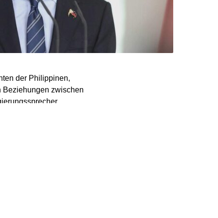
ten der Philippinen,
ten Beziehungen zwischen
egierungssprecher
artner Deutschlands in
hungen zwischen beiden
r eine intensivere
estitionspartner der
te zur Beschäftigung nach