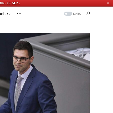
MIN. 12 SEK.
✕
ache
DARK