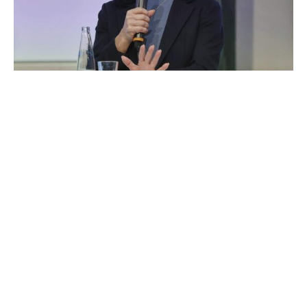
Bundeswirtschaftsministerin Katherina Reiche (CDU)
erwägt, bei der Umstellung von Industrieprozessen von
klimaschädlichen Energieträgern wie Erdöl, Erdgas und
Kohle auf Wasserstoff zunächst Erdgas für die Produktion
von „nachhaltigem“ Wasserstoff zuzulassen.
Man müsse mit der EU-Kommission darüber sprechen,
„dass sie uns Luft verschafft für den Einsatz von vielleicht
erstmal blauem Wasserstoff oder anderweitig
gewonnenem, damit wir überhaupt erstmal eine Pipeline
befüllen und sie dann über Zeit begrünen“, sagte Reiche