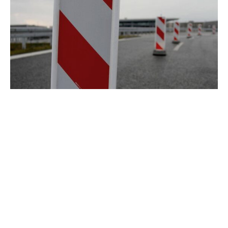
Nach der Einigung von Union und SPD auf ein 500
Milliarden Euro schweres Sondervermögen zur
Modernisierung der Infrastruktur werden aus der Union
weitergehende Forderungen laut.
„Damit die Gelder schnell verbaut werden können,
werden auch Reformen des Planungsrechts notwendig
sein“, sagte der Obmann der CDU/CSU-Fraktion im