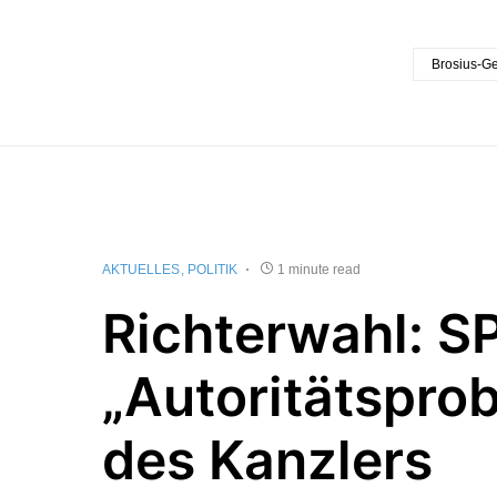
Brosius-Ge
AKTUELLES
POLITIK
1 minute read
Richterwahl: S
„Autoritätspro
des Kanzlers