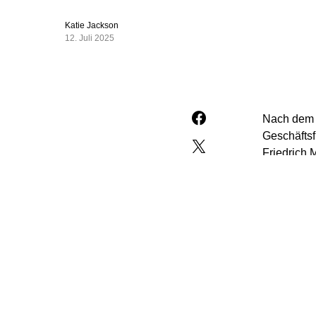
Katie Jackson
12. Juli 2025
Nach dem K
Geschäftsf
Friedrich 
„Ich wunde
Fraktionsv
Mediengrup
Unionsfrak
gelungen,
Unionsfrak