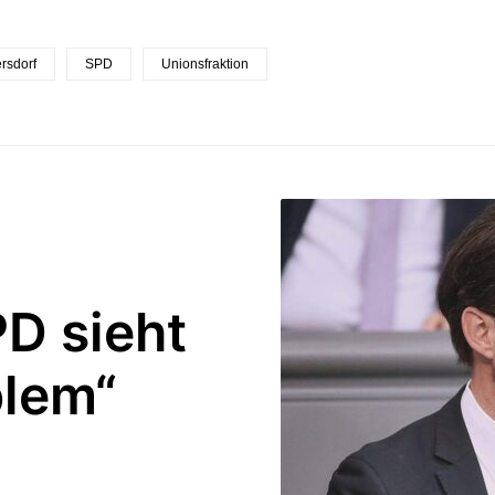
rsdorf
SPD
Unionsfraktion
PD sieht
blem“