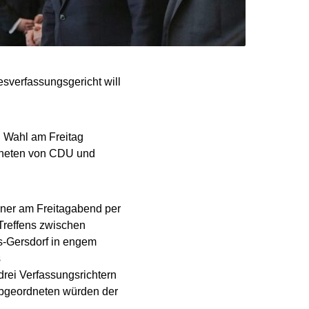
esverfassungsgericht will
en Wahl am Freitag
rdneten von CDU und
einer am Freitagabend per
Treffens zwischen
us-Gersdorf in engem
s
drei Verfassungsrichtern
Abgeordneten würden der