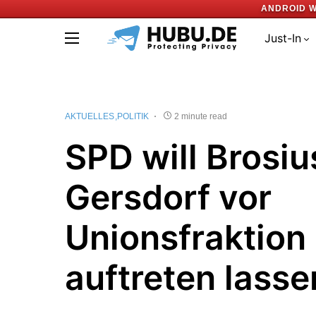
ANDROID W
Just-In
AKTUELLES
POLITIK
2 minute read
SPD will Brosiu
Gersdorf vor
Unionsfraktion
auftreten lasse