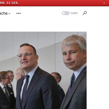
MIN. 52 SEK.
✕
ache
DARK