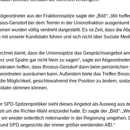
geordneter aus der Fraktionsspitze sagte der „Bild“: „Wir hoff
ius-Gersdorf bei dem Termin in der Unionsfraktion ausgeräumt
tionen wurden völlig verdreht dargestellt. Es ist Zeit, dass die 
 mit unserer Kandidatin führen und sich nicht über Soziale Med
echnet damit, dass die Unionsspitze das Gesprächsangebot an
z und Spahn gar nicht Nein zu sagen“, sagte ein Abgeordneter 
okraten hoffen, dass Brosius-Gersdorf dann beim persönliche
eordneten ausräumen kann. Außerdem biete das Treffen Brosiu
die Möglichkeit, gesichtswahrend ihre Position zu ändern, sodas
datin stimmen können.
er SPD-Spitzenpolitiker sieht dieses Angebot als Ausweg aus der
reit um die Richter-Wahl entzündet hatte. Er sagte der „Bild“: 
e wir wieder ordentlich miteinander in der Regierung umgehen. 
 und SPD angesichts der immer größer werdenden AfD.“