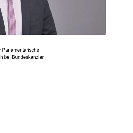
r Parlamentarische
uch bei Bundeskanzler
glichen Empfehlung ihres
tungen der Funke-
n die SPD nicht
zu organisieren. Die
timmung angekündigt, der