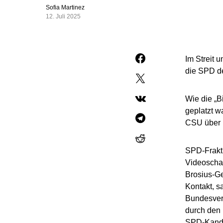
Sofia Martinez
12. Juli 2025
Im Streit 
die SPD de
Wie die „B
geplatzt w
CSU über i
SPD-Frakti
Videoschal
Brosius-Ge
Kontakt, s
Bundesverf
durch den 
SPD-Kandid