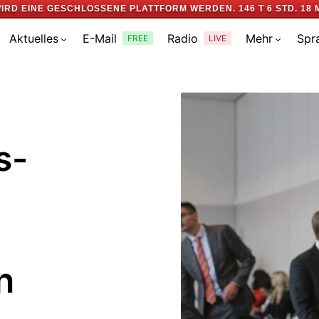
IRD EINE GESCHLOSSENE PLATTFORM WERDEN.
146 T 6 STD. 18 
Aktuelles
E-Mail
Radio
Mehr
Spr
FREE
LIVE
s-
n