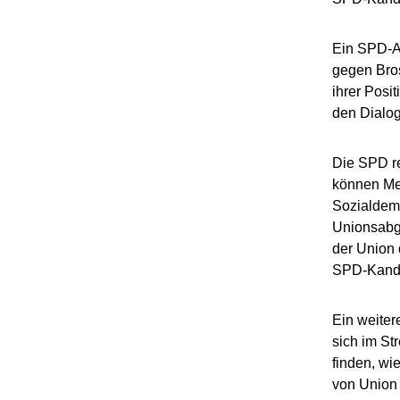
Ein SPD-Ab
gegen Bros
ihrer Posi
den Dialog
Die SPD r
können Mer
Sozialdem
Unionsabg
der Union 
SPD-Kandi
Ein weiter
sich im St
finden, wi
von Union