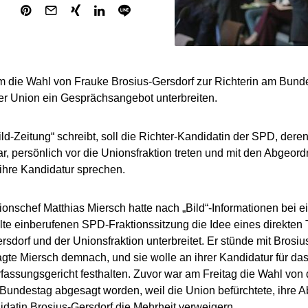
um die Wahl von Frauke Brosius-Gersdorf zur Richterin am Bund
r Union ein Gesprächsangebot unterbreiten.
ild-Zeitung“ schreibt, soll die Richter-Kandidatin der SPD, der
ar, persönlich vor die Unionsfraktion treten und mit den Abgeo
hre Kandidatur sprechen.
onschef Matthias Miersch hatte nach „Bild“-Informationen bei 
te einberufenen SPD-Fraktionssitzung die Idee eines direkten 
rsdorf und der Unionsfraktion unterbreitet. Er stünde mit Brosi
agte Miersch demnach, und sie wolle an ihrer Kandidatur für da
assungsgericht festhalten. Zuvor war am Freitag die Wahl von 
Bundestag abgesagt worden, weil die Union befürchtete, ihre 
atin Brosius-Gersdorf die Mehrheit verweigern.