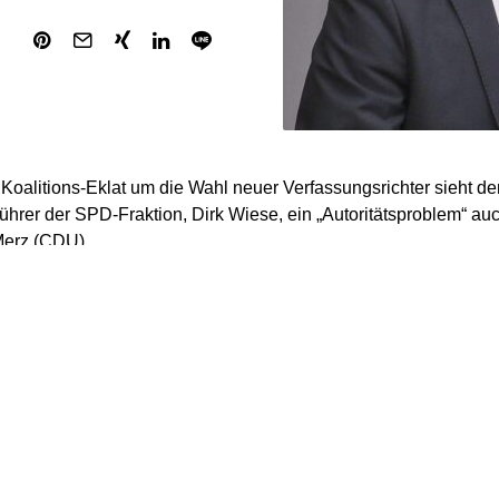
oalitions-Eklat um die Wahl neuer Verfassungsrichter sieht de
ührer der SPD-Fraktion, Dirk Wiese, ein „Autoritätsproblem“ a
Merz (CDU).
re mich schon sehr, dass die Unionsfraktion weder der ursprün
orsitzenden folgt noch der des Kanzlers“, sagte Wiese den Zei
pe (Samstagausgaben). „Da gibt es ein Autoritätsproblem.“
tionschef Jens Spahn (CDU) war es trotz vorheriger Zusagen a
 eine ausreichende Mehrheit unter den CDU/CSU-Abgeordneten 
tion hatte kurz vor der am Freitag angesetzten Bundestagsabs