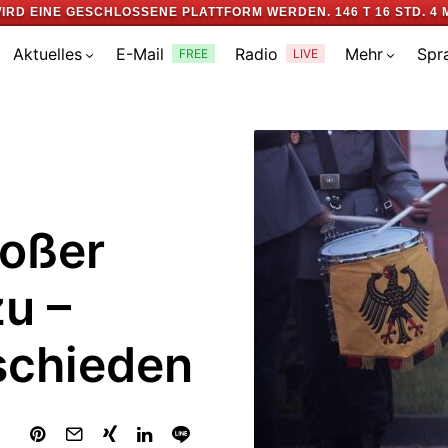
IRD EINE GESCHLOSSENE PLATTFORM WERDEN.
146 T 16 STD. 4 
Aktuelles
E-Mail
Radio
Mehr
Spr
FREE
LIVE
roßer
u –
schieden