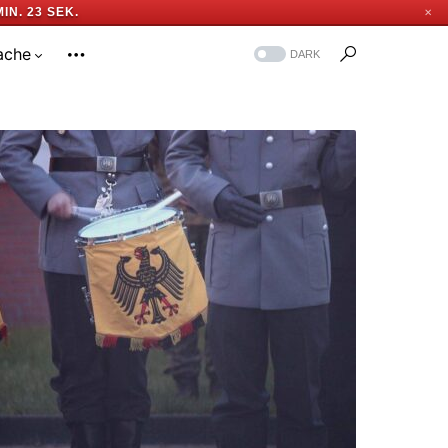
MIN. 22 SEK.
✕
ache
DARK