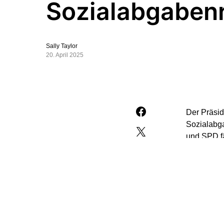
Sozialabgaben
Sally Taylor
20. April 2025
Der Präsid
Sozialabga
und SPD fä
Sicherungs
Mediengru
Im Handwer
lohnintens
Sozialabga