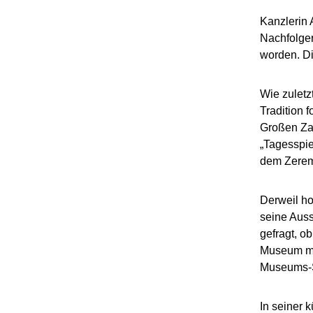
Kanzlerin 
Nachfolger
worden. Di
Wie zuletz
Tradition 
Großen Zap
„Tagesspie
dem Zeremo
Derweil ho
seine Aus
gefragt, o
Museum mit
Museums-Sp
In seiner 