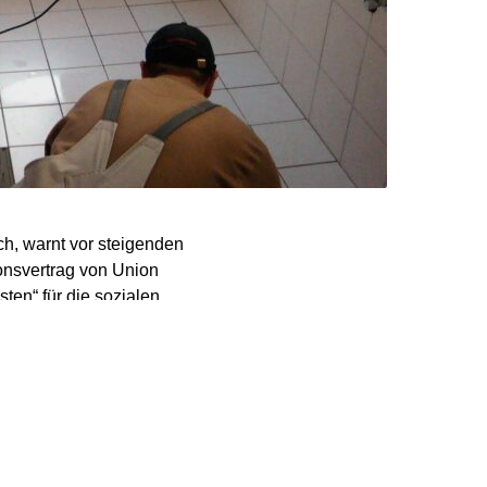
h, warnt vor steigenden
onsvertrag von Union
en“ für die sozialen
ungen der Funke-
 „Dadurch werden
ttrich. „Bei den