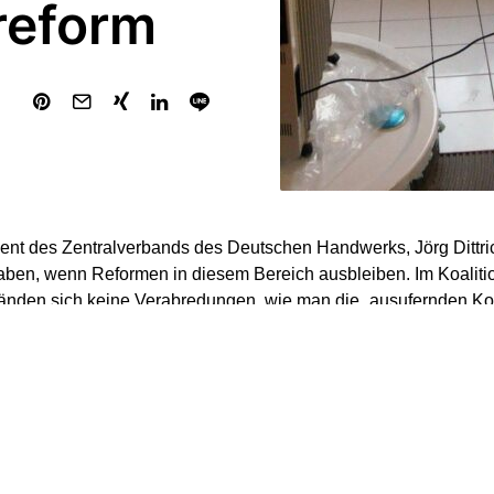
reform
ent des Zentralverbands des Deutschen Handwerks, Jörg Dittric
ben, wenn Reformen in diesem Bereich ausbleiben. Im Koaliti
nden sich keine Verabredungen, wie man die „ausufernden Kost
systeme in den Griff bekommen wolle, sagte Dittrich den Zeit
ppe (Sonntagausgaben).
k schlage das deutlicher zu Buche als in anderen Bereichen.
ive Leistungen immer teurer oder sogar unbezahlbar“, erklärte Di
ben droht ein Kosten-Tsunami.“