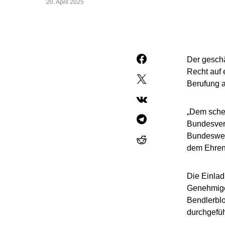
20. April 2025
Der gesch
Recht auf 
Berufung a
„Dem schei
Bundesvert
Bundesweh
dem Ehren
Die Einlad
Genehmigen
Bendlerblo
durchgefüh