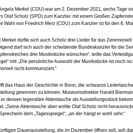
Angela Merkel (CDU) war am 2. Dezember 2021, sechs Tage vor
s Olaf Scholz (SPD) zum Kanzler, mit einem Großen Zapfenstr
e Wahl von Friedrich Merz (CDU) zum Kanzler ist für den 6. Ma
t Merkel dürfte sich auch Scholz drei Lieder für das Zeremoniel
folgend darf sich auch der scheidende Bundeskanzler für die Ser
fenstreiches drei Musikstücke wünschen“, teilte das Verteidi
gel“ mit: „Die persönliche Auswahl der Musikstücke ist noch nic
niell nicht kommuniziert.“
fft das Haus der Geschichte in Bonn, die schwarze Ledertasche
stellung gewinnen zu können. Museumsdirektor Harald Bierman
b er dessen legendäre Aktentasche als Ausstellungsstück bekom
. „Seine Aktentasche aber wollte Olaf Scholz nicht herausrück
recherin dem „Tagesspiegel“, „an der hängt er wohl sehr.“
künftigen Dauerausstellung, die im Dezember öffnen soll, will d