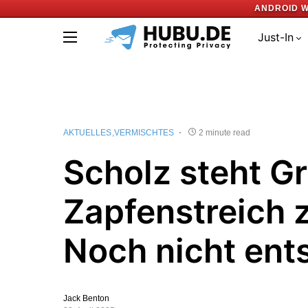
ANDROID W
Just-In
AKTUELLES
VERMISCHTES
2 minute read
Scholz steht G
Zapfenstreich z
Noch nicht ent
Jack Benton