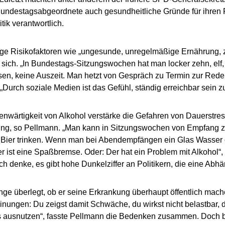
undestagsabgeordnete auch gesundheitliche Gründe für ihren
tik verantwortlich.
inge Risikofaktoren wie „ungesunde, unregelmäßige Ernährung
t sich. „In Bundestags-Sitzungswochen hat man locker zehn, elf
en, keine Auszeit. Man hetzt von Gespräch zu Termin zur Rede
„Durch soziale Medien ist das Gefühl, ständig erreichbar sein 
enwärtigkeit von Alkohol verstärke die Gefahren von Dauerstress
ng, so Pellmann. „Man kann in Sitzungswochen von Empfang 
Bier trinken. Wenn man bei Abendempfängen ein Glas Wasser ode
er ist eine Spaßbremse. Oder: Der hat ein Problem mit Alkohol“,
„Ich denke, es gibt hohe Dunkelziffer an Politikern, die eine Abh
nge überlegt, ob er seine Erkrankung überhaupt öffentlich mach
nungen: Du zeigst damit Schwäche, du wirkst nicht belastbar, d
 ausnutzen“, fasste Pellmann die Bedenken zusammen. Doch bi