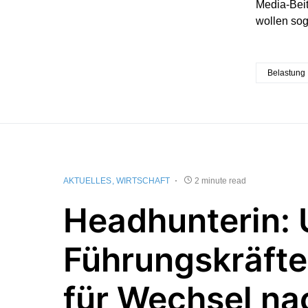
Media-Bei
wollen sog
Belastung
AKTUELLES
WIRTSCHAFT
2 minute read
Headhunterin: 
Führungskräfte
für Wechsel na