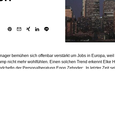
ger bemühen sich offenbar verstärkt um Jobs in Europa, weil s
mp nicht mehr wohlfühlen. Einen solchen Trend erkennt Elke 
dchefin der Personalberatung Egon Zehnder: „In letzter Zeit se
che Führungskräfte sind offen, nach Europa zu gehen“, sagte 
rsonalberaterin hat das eine neue Qualität. Zuvor habe sie sich
ft gar nicht erst die Mühe gemacht, jemanden in den USA anzur
land zu besetzen war. „Schon wegen der Gehaltsunterschiede wa
r“, so Hofmann.