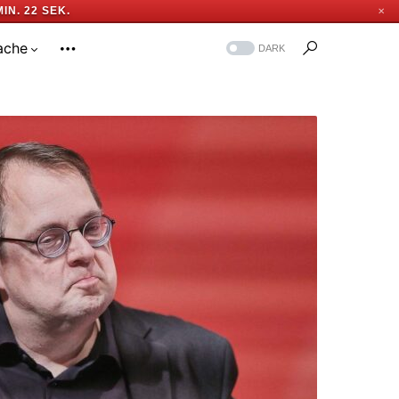
MIN. 21 SEK.
✕
ache
DARK