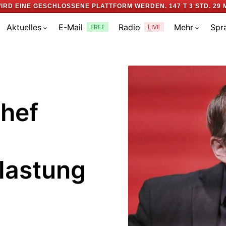
IRD EINE GESCHLOSSENE PLATTFORM WERDEN.
147 T 3 STD. 29 
Aktuelles
E-Mail
Radio
Mehr
Spr
FREE
LIVE
chef
lastung