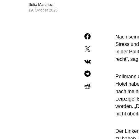
Sofia Martinez
19. Oktober 2025
Nach seine
Stress und 
in der Pol
recht“, sa
Pellmann e
Hotel habe
nach meiner
Leipziger 
worden. „D
nicht überl
Der Linken
zu haben. 