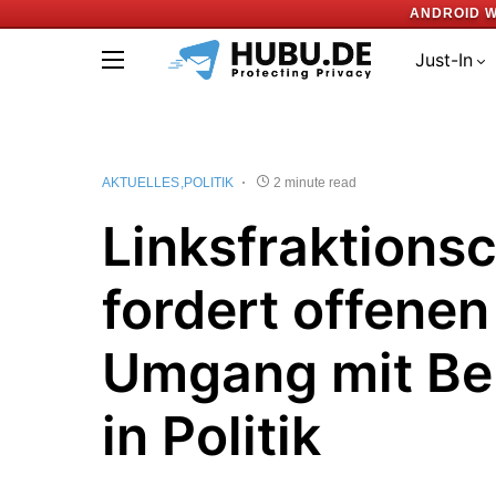
ANDROID W
Just-In
AKTUELLES
POLITIK
2 minute read
Linksfraktions
fordert offenen
Umgang mit Be
in Politik