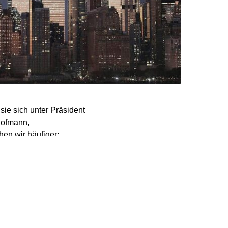
ie sich unter Präsident
Hofmann,
hen wir häufiger:
Hofmann dem „Spiegel“.
 in Rücksprache mit den
ufen, wenn eine Position
r das oft nicht