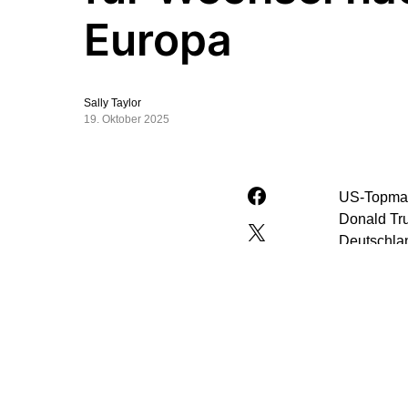
Europa
Sally Taylor
19. Oktober 2025
US-Topmana
Donald Tru
Deutschlan
Amerikanis
Für die Pe
Klienten o
in Deutsch
darstellba