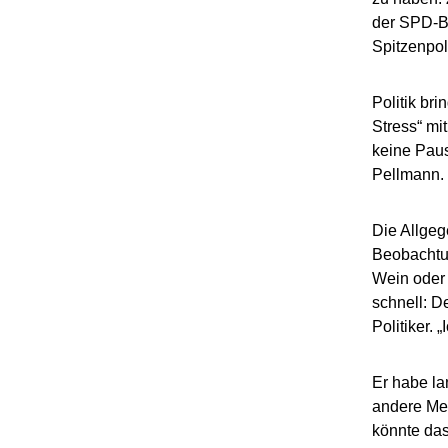
der SPD-B
Spitzenpoli
Politik br
Stress“ mi
keine Paus
Pellmann. 
Die Allgeg
Beobachtu
Wein oder 
schnell: D
Politiker. 
Er habe la
andere Mei
könnte das