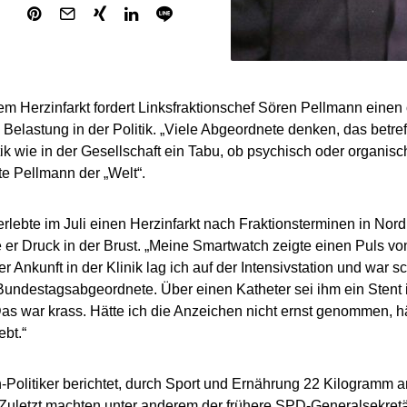
m Herzinfarkt fordert Linksfraktionschef Sören Pellmann eine
Belastung in der Politik. „Viele Abgeordnete denken, das betreffe
itik wie in der Gesellschaft ein Tabu, ob psychisch oder organisc
gte Pellmann der „Welt“.
rlebte im Juli einen Herzinfarkt nach Fraktionsterminen in Nord
 er Druck in der Brust. „Meine Smartwatch zeigte einen Puls v
 Ankunft in der Klinik lag ich auf der Intensivstation und war sc
Bundestagsabgeordnete. Über einen Katheter sei ihm ein Stent i
as war krass. Hätte ich die Anzeichen nicht ernst genommen, hä
ebt.“
-Politiker berichtet, durch Sport und Ernährung 22 Kilogram
Zuletzt machten unter anderem der frühere SPD-Generalsekret