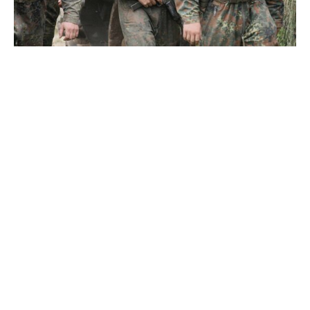
In der Debatte um mögliche Friedenstruppen in der
Ukraine hält der oberste Militär der Europäischen Union
eine „UN-mandatierte Mission“ für denkbar, um einen
Waffenstillstand zu sichern.
Der Vorsitzende des EU-Militärausschusses, Robert
Brieger, sagte der „Welt am Sonntag“: „Zur Überwachung
einer entmilitarisierten Zone entlang der Front wäre aber
sicherlich eine Militärpräsenz von einer Größenordnung
im höheren fünfstelligen Bereich notwendig.“