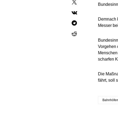
Bundesinn
Demnach k
Messer bei
Bundesinne
Vorgehen d
Menschen A
scharfen K
Die Maßna
fährt, soll 
Bahnhöfe