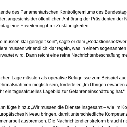
tzende des Parlamentarischen Kontrollgremiums des Bundesta
dert angesichts der öffentlichen Anhörung der Präsidenten der 
tag eine Erweiterung ihrer Zuständigkeiten.
e müssen klar geregelt sein“, sagte er dem „Redaktionsnetzwer
ere müssen wir endlich klar regeln, was in einem sogenannte
rwartet wird. Dann reicht eine reine Nachrichtenbeschaffung me
olchen Lage müssten als operative Befugnisse zum Beispiel auc
rmaßnahmen möglich sein, forderte er. „Im Übrigen erwarten w
 ein tagesaktuelles Lagebild zur Gefahreneinschätzung hat.“
n fügte hinzu: „Wir müssen die Dienste insgesamt – wie im Koa
europäisches Niveau bringen, damit unterschiedliche Kompeten
enarbeit ausbremsen. Die Nachrichtendienstreform braucht ric