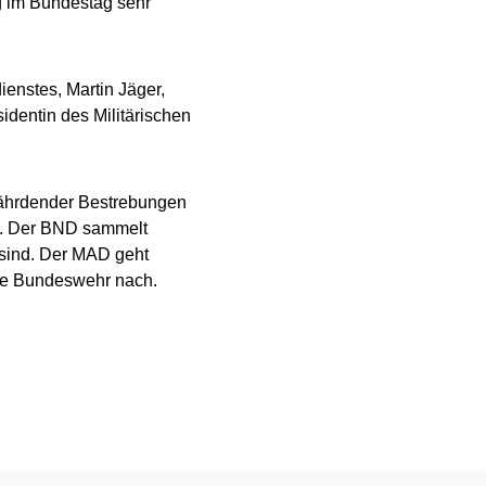
g im Bundestag sehr
enstes, Martin Jäger,
dentin des Militärischen
efährdender Bestrebungen
g. Der BND sammelt
t sind. Der MAD geht
die Bundeswehr nach.