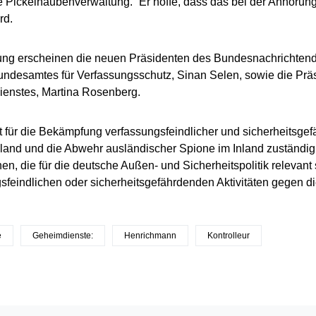
 Pickelhaubenverwaltung.“ Er hoffe, dass das bei der Anhörun
rd.
ng erscheinen die neuen Präsidenten des Bundesnachrichtendi
ndesamtes für Verfassungsschutz, Sinan Selen, sowie die Präsi
ienstes, Martina Rosenberg.
t für die Bekämpfung verfassungsfeindlicher und sicherheitsg
land und die Abwehr ausländischer Spione im Inland zuständi
nen, die für die deutsche Außen- und Sicherheitspolitik relevan
sfeindlichen oder sicherheitsgefährdenden Aktivitäten gegen 
e
Geheimdienste:
Henrichmann
Kontrolleur