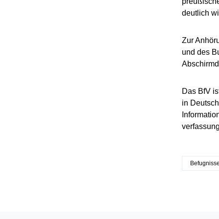
preußische
deutlich wi
Zur Anhöru
und des Bu
Abschirmd
Das BfV is
in Deutsch
Informatio
verfassung
Befugniss