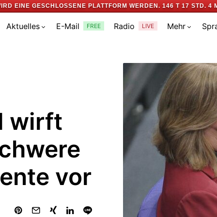
IRD EINE GESCHLOSSENE PLATTFORM WERDEN.
146 T 17 STD. 4 
Aktuelles
E-Mail
Radio
Mehr
Spr
FREE
LIVE
 wirft
schwere
Rente vor