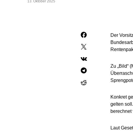
13. Oktober 2025
Der Vorsi
Bundesarbe
Rentenpake
Zu „Bild“ 
Überraschu
Sprengpote
Konkret ge
gelten sol
berechnet
Laut Geset