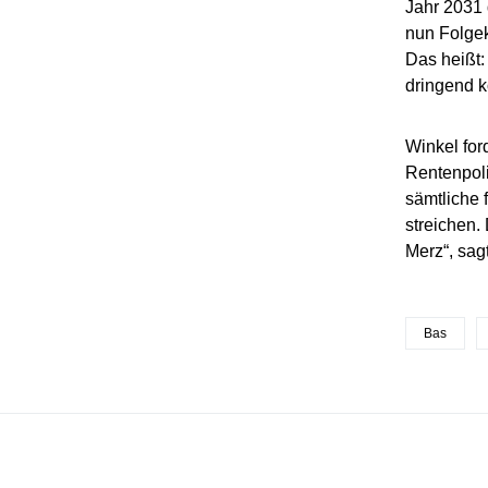
Jahr 2031 
nun Folgek
Das heißt:
dringend k
Winkel for
Rentenpoli
sämtliche 
streichen.
Merz“, sagt
Bas