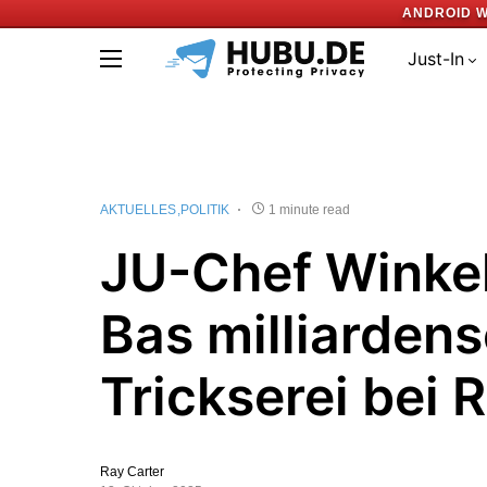
ANDROID W
Just-In
AKTUELLES
POLITIK
1 minute read
JU-Chef Winkel
Bas milliarden
Trickserei bei 
Ray Carter