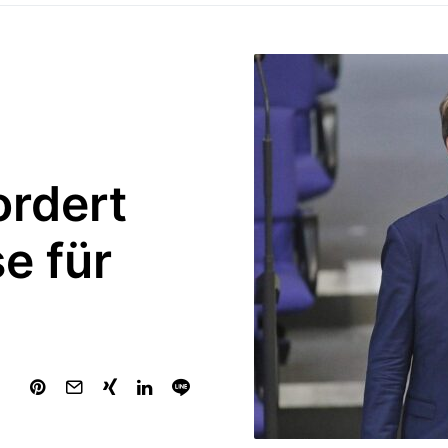
rdert
e für