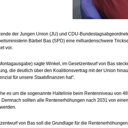
tzende der Jungen Union (JU) und CDU-Bundestagsabgeordnete
itsministerin Bärbel Bas (SPD) eine milliardenschwere Tricks
t vor.
(Montagausgabe) sagte Winkel, im Gesetzentwurf von Bas steck
ng, die deutlich über den Koalitionsvertrag mit der Union hina
nzial für unsere Staatsfinanzen hat“.
he es um die sogenannte Haltelinie beim Rentenniveau von 48 
l. Demnach sollten alle Rentenerhöhungen nach 2031 von eine
 werden.
zentwurf von Bas soll die Grundlage für die Rentenerhöhunge