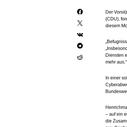
Der Vorsi
(CDU), for
diesem Mon
„Befugniss
„Insbesond
Diensten e
mehr aus.“
In einer s
Cyberabweh
Bundeswehr
Henrichman
– auf ein 
die Zusamm