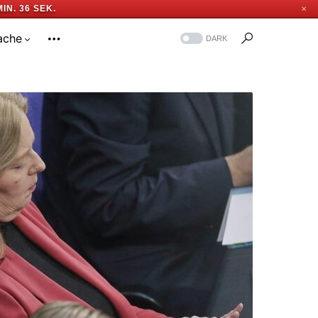
MIN. 35 SEK.
✕
ache
DARK