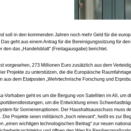
nd soll in den kommenden Jahren noch mehr Geld für die euro
Das geht aus einem Antrag für die Bereinigungssitzung für d
er den das „Handelsblatt“ (Freitagausgabe) berichtet.
t vorgesehen, 273 Millionen Euro zusätzlich aus dem Verteidig
ier Projekte zu unterstützen, die die Europäische Raumfahrtage
len aus dem Etatposten „Wehrtechnische Forschung und Erprobu
a-Vorhaben geht es um die Bergung von Satelliten im All, um d
ortdienstleistungen, um die Entwicklung eines Schwerlastträg
ystem für Sonneneruptionen. Der Haushaltsausschuss muss 
 Die Projekte seien militärisch „hoch relevant“, heißt es zur B
ten „einen wichtigen technologischen Beitrag“ zur neuen nationa
cherheitsarchitektur und öffnen den Weg für Resilienzmaßnah