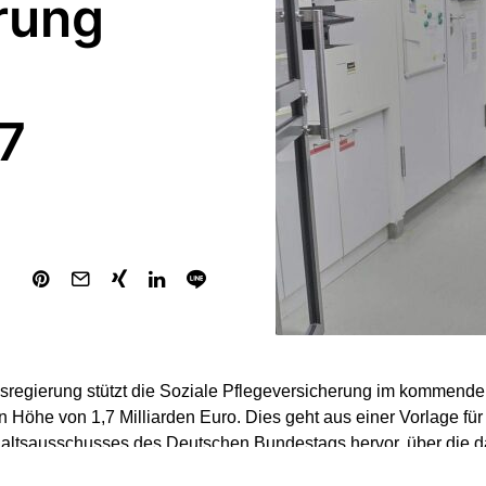
rung
,7
regierung stützt die Soziale Pflegeversicherung im kommende
n Höhe von 1,7 Milliarden Euro. Dies geht aus einer Vorlage fü
ltsausschusses des Deutschen Bundestags hervor, über die da
sgabe) berichtet.