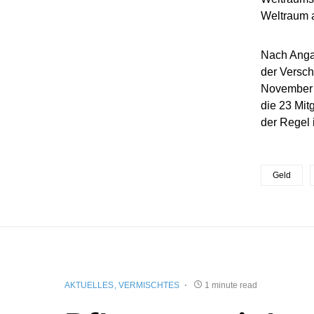
Weltraum 
Nach Angab
der Versch
November i
die 23 Mitg
der Regel 
Geld
AKTUELLES
VERMISCHTES
1 minute read