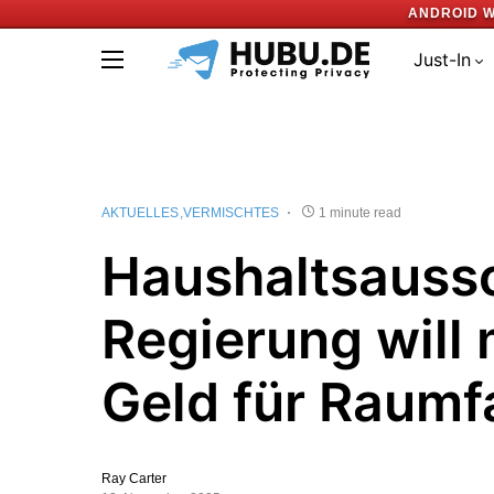
ANDROID W
Just-In
AKTUELLES
VERMISCHTES
1 minute read
Haushaltsauss
Regierung will
Geld für Raumf
Ray Carter