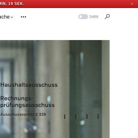
MIN. 18 SEK.
✕
ache
DARK