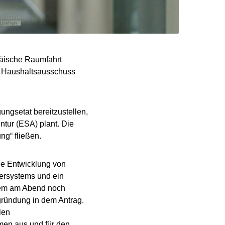
päische Raumfahrt
en Haushaltsausschuss
ungsetat bereitzustellen,
ntur (ESA) plant. Die
ng“ fließen.
ie Entwicklung von
ersystems und ein
dem am Abend noch
egründung in dem Antrag.
len
men aus und für den