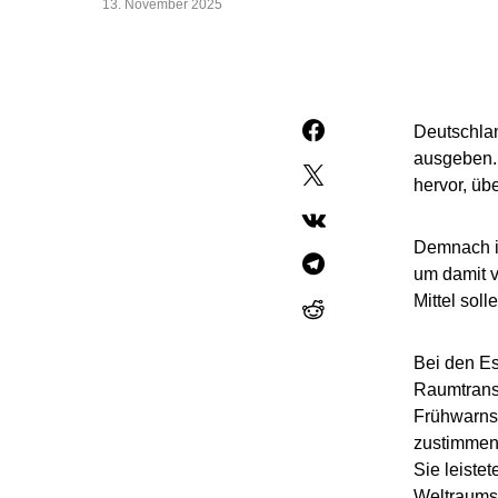
13. November 2025
Deutschla
ausgeben. 
hervor, üb
Demnach is
um damit v
Mittel sol
Bei den Es
Raumtransp
Frühwarns
zustimmen.
Sie leiste
Weltraumsi