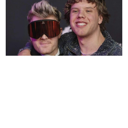
Über 150 Kulturschaffende haben Bundeskanzler
Friedrich Merz (CDU) mit einem Brief aufgefordert, gegen
das Leid in Gaza konkrete Schritte zu unternehmen. Der
Brief ist mit „Lassen Sie Gaza nicht sterben, Herr Merz“
überschrieben, berichtet der „Spiegel“. Konkret werden
drei Punkte genannt: ein Stopp aller deutschen