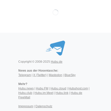
Copyright © 2008-2025
Hubu.de
News aus der Hosentasche:
Telegram
|
X (Twitter)
|
Mastodon
|
BlueSky
Mehr?
Hubu.news
|
Hubu.FM
|
Hubu.cloud
|
Hubuhost.com
|
Hubu.club
|
Hubu.im Meet
|
Hubu.link
|
Hubu.de
FreeMail
Impressum
|
Datenschutz