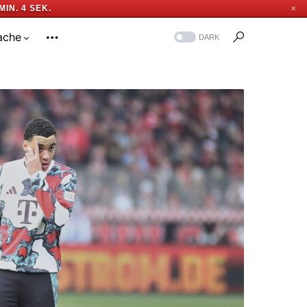
MIN. 3 SEK.
✕
ache
DARK