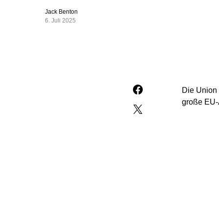
Jack Benton
6. Juli 2025
Die Union 
große EU-A
„Damit die
Krisen un
nachgeschä
(Montagsau
des EU-Par
treibende 
SPD-Frakti