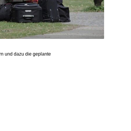
rn und dazu die geplante
ngen und vielfältigen
he Asylsystem
r „Welt“
heit der EU-Staaten und
tschland wird hierbei
nenministerin Nancy