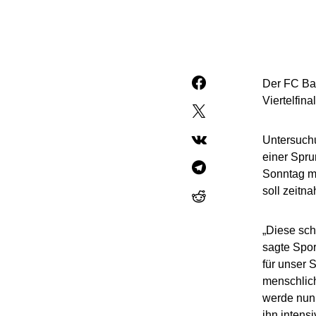
Der FC Bay
Viertelfin
Untersuchu
einer Spru
Sonntag m
soll zeitna
„Diese sch
sagte Spor
für unser S
menschlich
werde nun 
ihn intensi