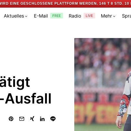
WIRD EINE GESCHLOSSENE PLATTFORM WERDEN.
146 T 8 STD. 10 
Aktuelles
E-Mail
Radio
Mehr
Spr
FREE
LIVE
ätigt
-Ausfall