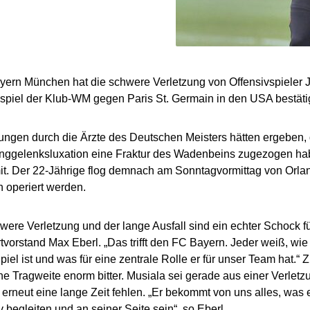
ern München hat die schwere Verletzung von Offensivspieler 
alspiel der Klub-WM gegen Paris St. Germain in den USA bestätig
ngen durch die Ärzte des Deutschen Meisters hätten ergeben,
nggelenksluxation eine Fraktur des Wadenbeins zugezogen habe
it. Der 22-Jährige flog demnach am Sonntagvormittag von Orl
h operiert werden.
were Verletzung und der lange Ausfall sind ein echter Schock fü
tvorstand Max Eberl. „Das trifft den FC Bayern. Jeder weiß, wi
piel ist und was für eine zentrale Rolle er für unser Team hat.“
e Tragweite enorm bitter. Musiala sei gerade aus einer Verle
erneut eine lange Zeit fehlen. „Er bekommt von uns alles, was 
v begleiten und an seiner Seite sein“, so Eberl.