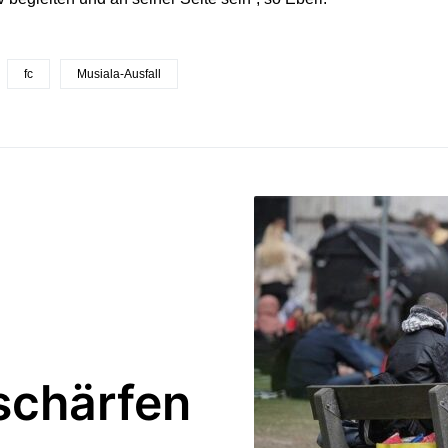
fc
Musiala-Ausfall
schärfen