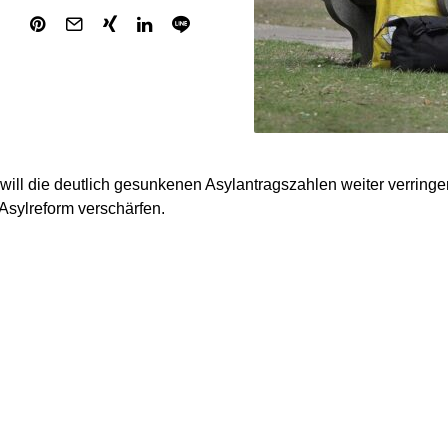
will die deutlich gesunkenen Asylantragszahlen weiter verringe
sylreform verschärfen.
 Zahlen weiter rückläufig bleiben und wir den Migrationsbewegu
serer Zeit wirksam begegnen können, muss auch das Europäisc
rft werden“, sagte der CDU-Innenpolitiker Alexander Throm de
sgabe). Dafür gebe es jetzt ein Zeitfenster, da sich eine Mehr
lamentes für eine nachhaltige Migrationswende einsetze. „Deu
Kraft sein und nicht mehr wie bisher blockieren.“
onsvize Sonja Eichwede verwies auf die Rolle der früheren In