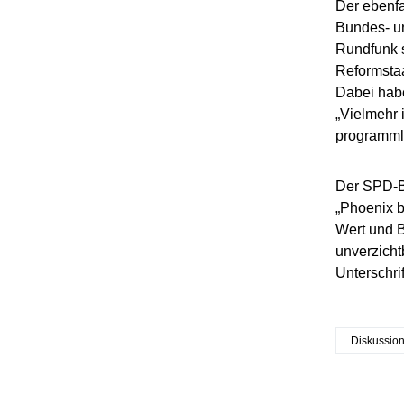
Der ebenfa
Bundes- un
Rundfunk s
Reformstaa
Dabei habe
„Vielmehr 
programmli
Der SPD-B
„Phoenix b
Wert und B
unverzicht
Unterschrif
Diskussio