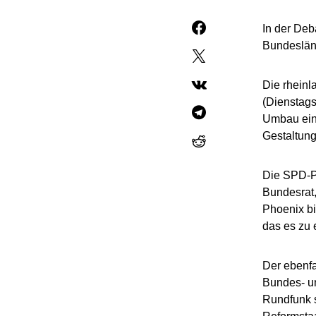
In der Deb
Bundeslän
Die rheinl
(Dienstags
Umbau eini
Gestaltun
Die SPD-Po
Bundesrat,
Phoenix bie
das es zu 
Der ebenfa
Bundes- un
Rundfunk s