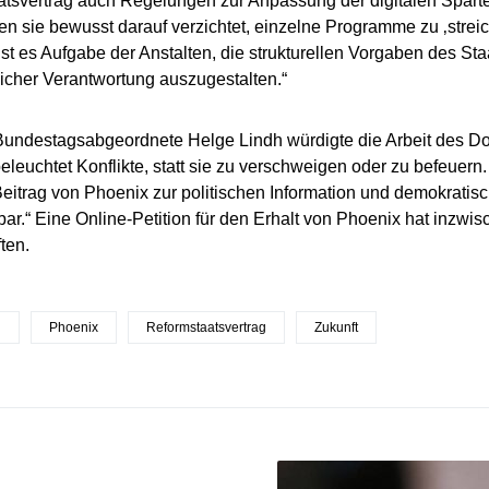
tsvertrag auch Regelungen zur Anpassung der digitalen Spart
n sie bewusst darauf verzichtet, einzelne Programme zu ‚streic
ist es Aufgabe der Anstalten, die strukturellen Vorgaben des Sta
cher Verantwortung auszugestalten.“
undestagsabgeordnete Helge Lindh würdigte die Arbeit des D
eleuchtet Konflikte, statt sie zu verschweigen oder zu befeuern
eitrag von Phoenix zur politischen Information und demokratis
bar.“ Eine Online-Petition für den Erhalt von Phoenix hat inzwi
ten.
n
Phoenix
Reformstaatsvertrag
Zukunft