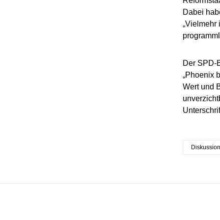
Reformstaa
Dabei habe
„Vielmehr 
programmli
Der SPD-B
„Phoenix b
Wert und B
unverzicht
Unterschrif
Diskussio