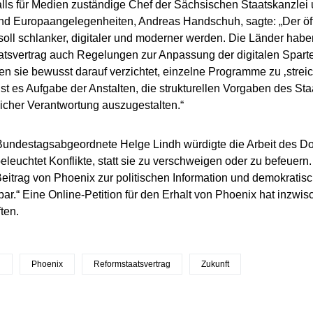
lls für Medien zuständige Chef der Sächsischen Staatskanzlei u
d Europaangelegenheiten, Andreas Handschuh, sagte: „Der öffe
oll schlanker, digitaler und moderner werden. Die Länder hab
tsvertrag auch Regelungen zur Anpassung der digitalen Spart
n sie bewusst darauf verzichtet, einzelne Programme zu ‚streic
ist es Aufgabe der Anstalten, die strukturellen Vorgaben des Sta
cher Verantwortung auszugestalten.“
undestagsabgeordnete Helge Lindh würdigte die Arbeit des D
eleuchtet Konflikte, statt sie zu verschweigen oder zu befeuern
eitrag von Phoenix zur politischen Information und demokratis
bar.“ Eine Online-Petition für den Erhalt von Phoenix hat inzwi
ten.
n
Phoenix
Reformstaatsvertrag
Zukunft