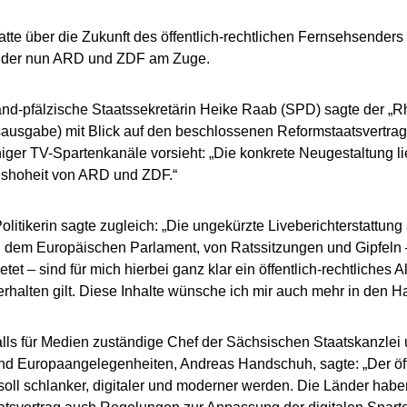
atte über die Zukunft des öffentlich-rechtlichen Fernsehsender
der nun ARD und ZDF am Zuge.
and-pfälzische Staatssekretärin Heike Raab (SPD) sagte der „R
ausgabe) mit Blick auf den beschlossenen Reformstaatsvertrag
ger TV-Spartenkanäle vorsieht: „Die konkrete Neugestaltung lie
gshoheit von ARD und ZDF.“
litikerin sagte zugleich: „Die ungekürzte Liveberichterstattun
 dem Europäischen Parlament, von Ratssitzungen und Gipfeln –
tet – sind für mich hierbei ganz klar ein öffentlich-rechtliches 
erhalten gilt. Diese Inhalte wünsche ich mir auch mehr in den
lls für Medien zuständige Chef der Sächsischen Staatskanzlei u
d Europaangelegenheiten, Andreas Handschuh, sagte: „Der öffe
oll schlanker, digitaler und moderner werden. Die Länder hab