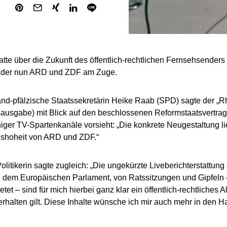
atte über die Zukunft des öffentlich-rechtlichen Fernsehsender
der nun ARD und ZDF am Zuge.
and-pfälzische Staatssekretärin Heike Raab (SPD) sagte der „R
ausgabe) mit Blick auf den beschlossenen Reformstaatsvertrag
ger TV-Spartenkanäle vorsieht: „Die konkrete Neugestaltung lie
gshoheit von ARD und ZDF.“
litikerin sagte zugleich: „Die ungekürzte Liveberichterstattun
 dem Europäischen Parlament, von Ratssitzungen und Gipfeln –
tet – sind für mich hierbei ganz klar ein öffentlich-rechtliches 
erhalten gilt. Diese Inhalte wünsche ich mir auch mehr in den