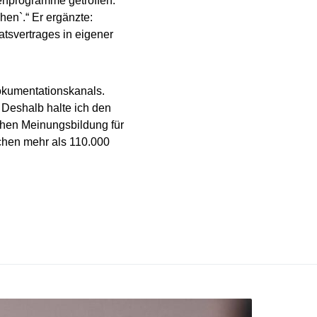
enprogramme getroffen.
hen`.“ Er ergänzte:
atsvertrages in eigener
okumentationskanals.
. Deshalb halte ich den
chen Meinungsbildung für
schen mehr als 110.000