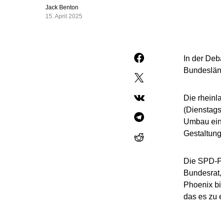
Jack Benton
15. April 2025
In der Deb
Bundeslän
Die rheinl
(Dienstags
Umbau eini
Gestaltun
Die SPD-Po
Bundesrat,
Phoenix bie
das es zu 