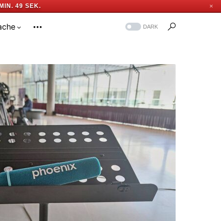
MIN. 48 SEK.
✕
ache
DARK