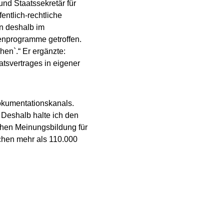
nd Staatssekretär für
ntlich-rechtliche
en deshalb im
enprogramme getroffen.
hen`.“ Er ergänzte:
atsvertrages in eigener
okumentationskanals.
. Deshalb halte ich den
chen Meinungsbildung für
schen mehr als 110.000