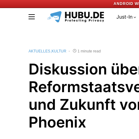
ANDROID W
Just-In
AKTUELLES
KULTUR
1 minute read
Diskussion übe
Reformstaatsve
und Zukunft vo
Phoenix