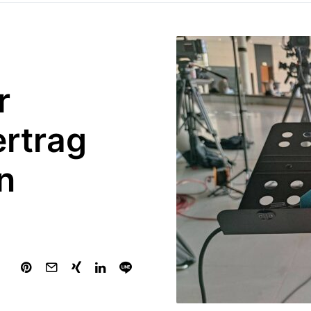
r
rtrag
n